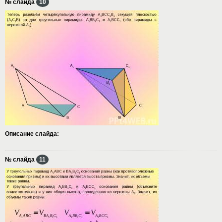
№ слайда
10
Описание слайда:
№ слайда
11