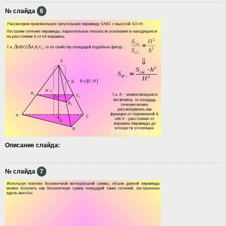
№ слайда
6
Описание слайда:
№ слайда
7