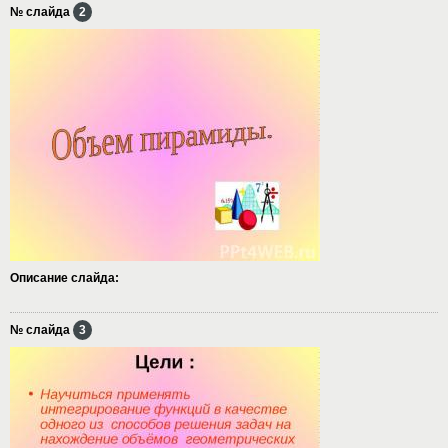
№ слайда
2
Описание слайда:
№ слайда
3