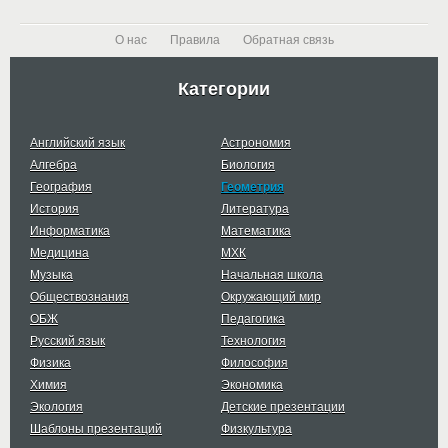
О нас
Правила
Обратная связь
Категории
Английский язык
Астрономия
Алгебра
Биология
География
Геометрия
История
Литература
Информатика
Математика
Медицина
МХК
Музыка
Начальная школа
Обществознания
Окружающий мир
ОБЖ
Педагогика
Русский язык
Технология
Физика
Философия
Химия
Экономика
Экология
Детские презентации
Шаблоны презентаций
Физкультура