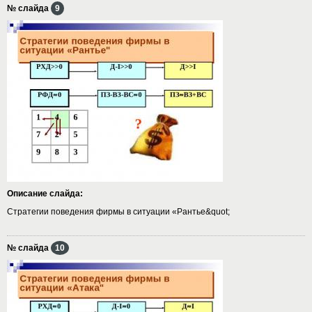
№ слайда
9
Описание слайда:
Стратегии поведения фирмы в ситуации «Рантье&quot;
№ слайда
10