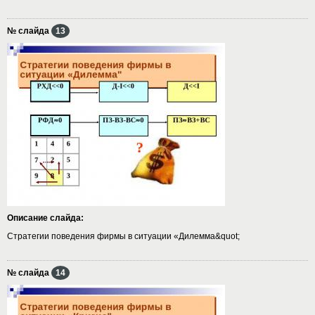
№ слайда
13
Описание слайда:
Стратегии поведения фирмы в ситуации «Дилемма&quot;
№ слайда
14