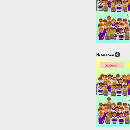
№ слайда
6