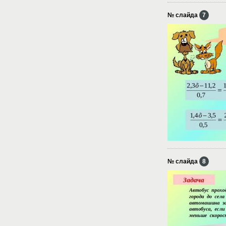
№ слайда
7
№ слайда
8