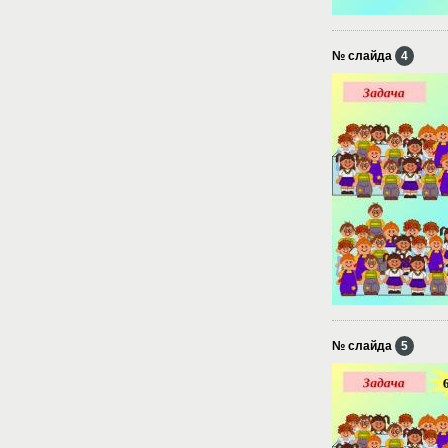
№ слайда
4
№ слайда
5