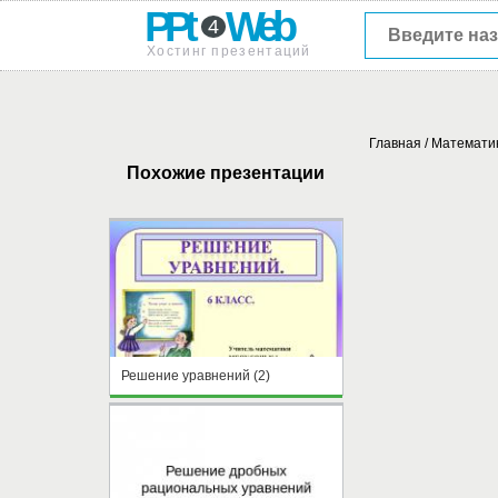
PPt
Web
4
Хостинг презентаций
Главная
/
Математи
Похожие презентации
Решение уравнений (2)