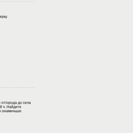
рку.
 отгорода до села
,8 ч. Найдите
то онаменьше