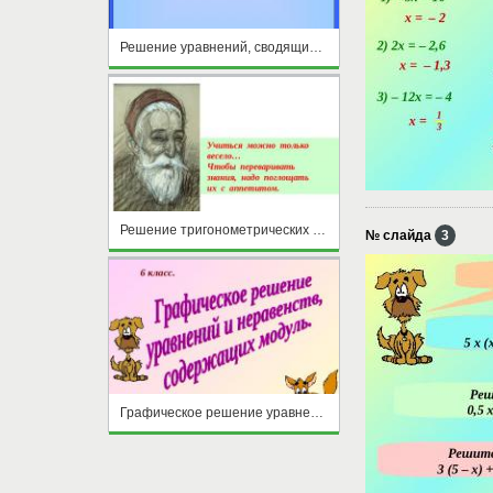
Решение уравнений, сводящихся к линейным
Решение тригонометрических уравнений
№ слайда
3
Графическое решение уравнений и неравенств, содержащих модуль