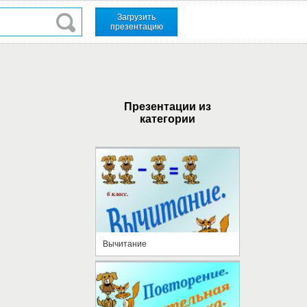
Загрузить
презентацию
Презентации из
категории
Вычитание