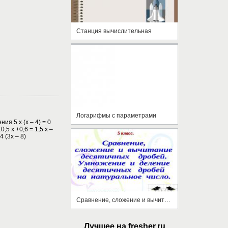
Станция вычислительная
Логарифмы с параметрами
я 5 х (х – 4) = 0
5 х +0,6 = 1,5 х –
4 (3х – 8)
Сравнение, сложение и вычитание десятичных дробей. Умножение и деление десятичных дробей на натуральное число
Лучшее на fresher.ru