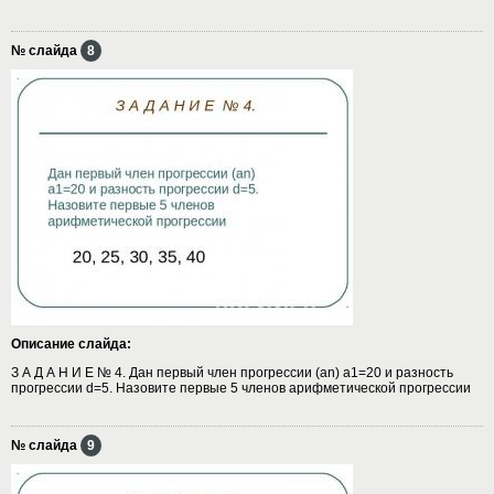
№ слайда
8
Описание слайда:
З А Д А Н И Е № 4. Дан первый член прогрессии (аn) а1=20 и разность
прогрессии d=5. Назовите первые 5 членов арифметической прогрессии
№ слайда
9