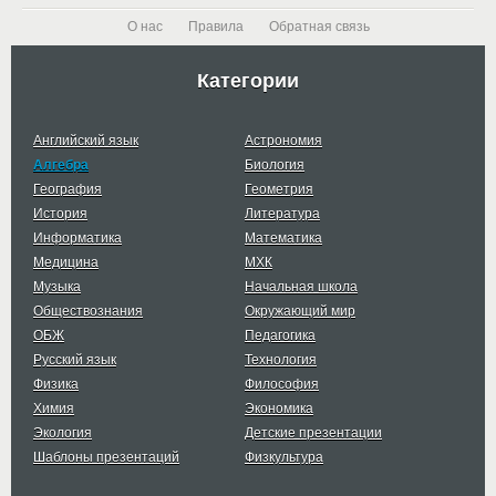
О нас
Правила
Обратная связь
Категории
Английский язык
Астрономия
Алгебра
Биология
География
Геометрия
История
Литература
Информатика
Математика
Медицина
МХК
Музыка
Начальная школа
Обществознания
Окружающий мир
ОБЖ
Педагогика
Русский язык
Технология
Физика
Философия
Химия
Экономика
Экология
Детские презентации
Шаблоны презентаций
Физкультура