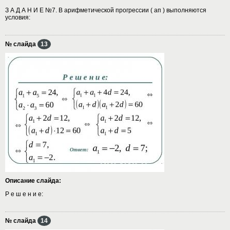
З А Д А Н И Е №7. В арифметической прогрессии ( ап ) выполняются
условия:
№ слайда
13
Описание слайда:
Р е ш е н и е:
№ слайда
14