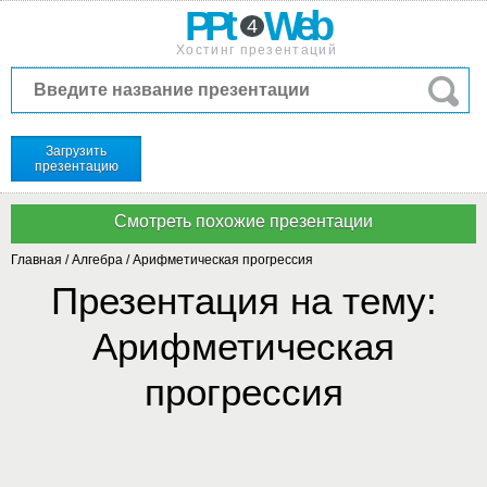
PPt
Web
4
Хостинг презентаций
Загрузить
презентацию
Главная
/
Алгебра
/
Арифметическая прогрессия
Презентация на тему:
Арифметическая
прогрессия