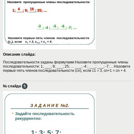
Описание слайда:
Последовательности заданы формулами:Назовите пропущенные члены
последовательности: 1; ___; 9; ___; 25; … ___; -4 ; ___; ___; -7; …Назовите
первые пять членов последовательности (сn), если с1 = 3, сn+1 = сn + 4.
№ слайда
5