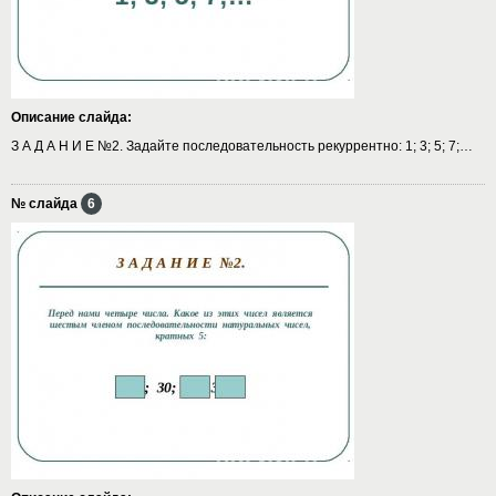
Описание слайда:
З А Д А Н И Е №2. Задайте последовательность рекуррентно: 1; 3; 5; 7;…
№ слайда
6