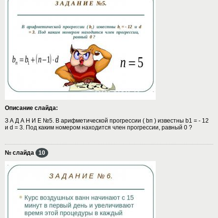
Описание слайда:
З А Д А Н И Е №5. В арифметической прогрессии ( bп ) известны b1 = - 12
и d = 3. Под каким номером находится член прогрессии, равный 0 ?
№ слайда
10