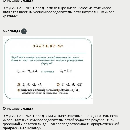
Описание слайда:
З А Д А Н И Е №2. Перед нами четыре числа. Какое из этих чисел
является шестым членом последовательности натуральных чисел,
кратных 5:
№ слайда
7
Описание слайда:
З А Д А Н И Е №3. Перед вами четыре конечные последовательности
чисел. Какая из этих последовательностей задается рекуррентной
формулой Является ли данная последовательность арифметической
прогрессией? Почему?