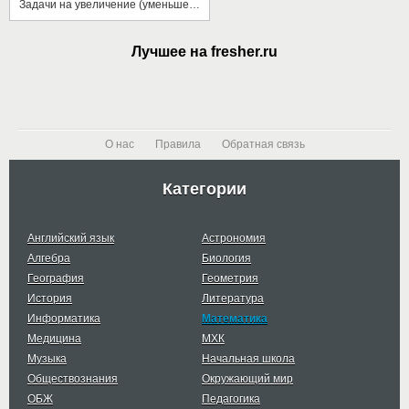
Задачи на увеличение (уменьшение) числа на несколько единиц
Лучшее на fresher.ru
О нас
Правила
Обратная связь
Категории
Английский язык
Астрономия
Алгебра
Биология
География
Геометрия
История
Литература
Информатика
Математика
Медицина
МХК
Музыка
Начальная школа
Обществознания
Окружающий мир
ОБЖ
Педагогика