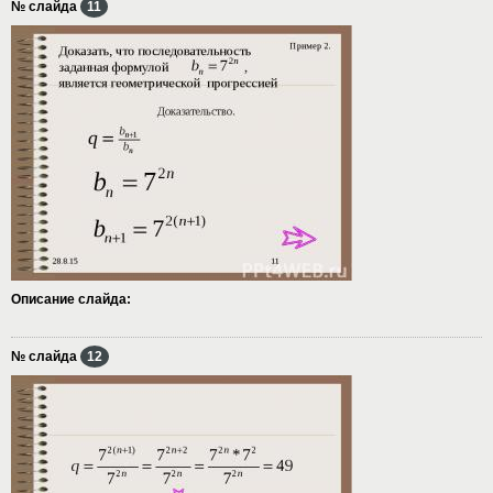
№ слайда
11
Описание слайда:
№ слайда
12