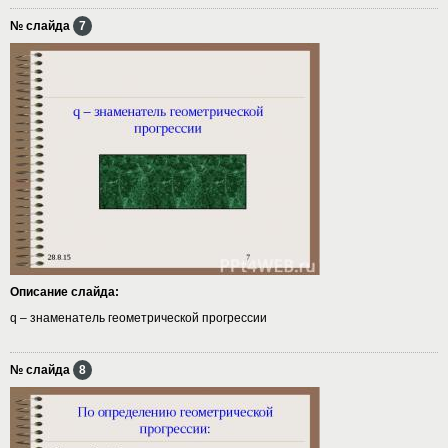
№ слайда
7
Описание слайда:
q – знаменатель геометрической прогрессии
№ слайда
8