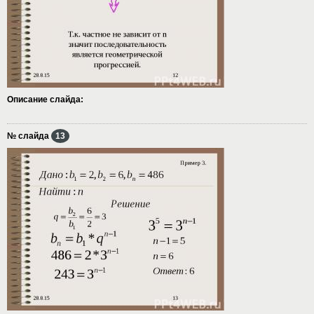
Описание слайда:
№ слайда
13