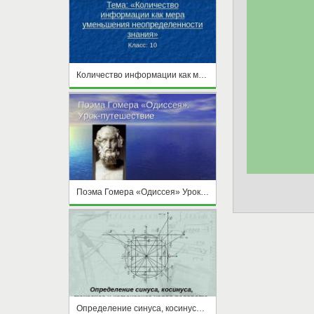
Количество информации как мера уменьшения неопределенности знания
Поэма Гомера «Одиссея» Урок-путешествие
Определение синуса, косинуса, тангенса и котангенса углов поворота