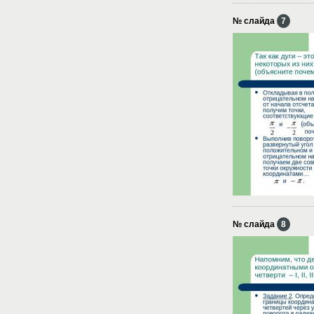
№ слайда
7
№ слайда
8