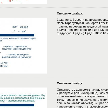
Описание слайда:
Задание 1. Вывести правила перево
меры в градусную и наоборот. Ответ:
правило перевода из градусной мер
рад= α· правило перевода из радиа
градусную. 1 рад = ; 1 рад 57019’ 10 
Описание слайда:
Окружность с центром в начале сис
и радиусом, равным единице, назыв
ограниченный ей круг – тригонометр
точку пересечения окружности с по
оси Ох за начало отсчета; Выбрав 
направление – против часовой стре