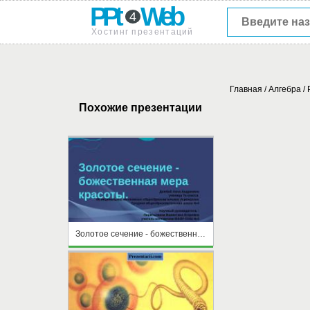
PPt
Web
4
Хостинг презентаций
Главная
/
Алгебра
/
Похожие презентации
Золотое сечение - божественная мера красоты