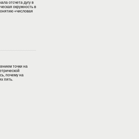
чала отсчета дугу в
ическая окружность в
понятию «числовая
ением точки на
етрической
сь, почему на
их пять.