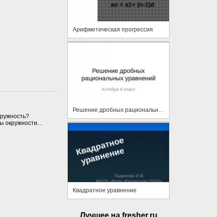
Арифметическая прогрессия
Решение дробных рациональных уравнений
окружность?
ны окружности…
Квадратное уравнение
Лучшее на fresher.ru