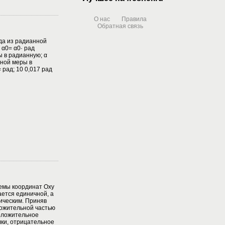
О нас
Правила
Обратная связь
да из радианной
 α0= α0· рад
ы в радианную; α
нной меры в
= рад; 10 0,017 рад
темы координат Oxy
ается единичной, а
ическим. Приняв
ложительной частью
положительное
лки, отрицательное