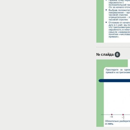
№ слайда
6