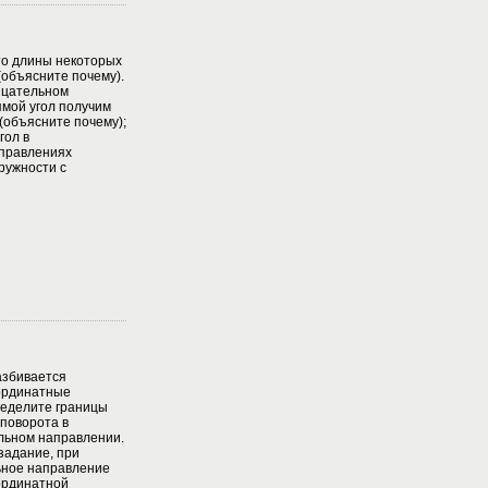
 то длины некоторых
(объясните почему).
ицательном
ямой угол получим
(объясните почему);
гол в
правлениях
ружности с
азбивается
ординатные
 Определите границы
 поворота в
льном направлении.
задание, при
ьное направление
оординатной