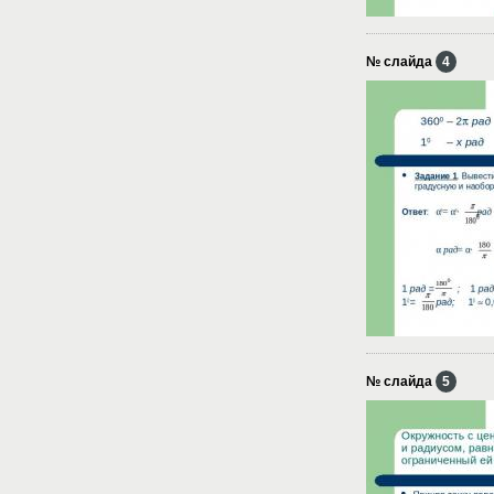
№ слайда
4
№ слайда
5