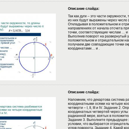
Описание слайда:
Так как дуги – это части окружности,
из них будут выражены через число 
Откладывая в положительном и отр
направлениях от начала отсчета пр
точки, соответствующие числам … и 
Выполнив поворот на развернутый у
положительном и отрицательном на
получаем две совпадающие точки ок
координатами… и .
Описание слайда:
Напомним, что декартова система р
координатными осями на четыре ко
четверти – I, II, III и IV. Задание 2.
координатных четвертей через углы
радианной мере, взятых в положите
Задание 3. Выполните предыдущее 
условии, что выбирается отрицател
углов поворота. Задание 4. Какой к