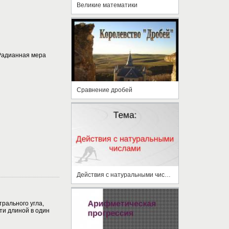
Великие математики
 Радианная мера
Сравнение дробей
Действия с натуральными числами
рального угла,
ти длиной в один