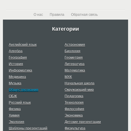
О нас
Правила
Обратная связь
Категории
Английский язык
Астрономия
Алгебра
Биология
География
Геометрия
История
Литература
Информатика
Математика
Медицина
МХК
Музыка
Начальная школа
Обществознания
Окружающий мир
ОБЖ
Педагогика
Русский язык
Технология
Физика
Философия
Химия
Экономика
Экология
Детские презентации
Шаблоны презентаций
Физкультура