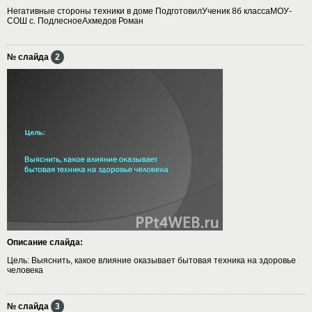
Негативные стороны техники в доме ПодготовилУченик 8б классаМОУ-
СОШ с. ПодлесноеАхмедов Роман
№ слайда
2
Описание слайда:
Цель: Выяснить, какое влияние оказывает бытовая техника на здоровье
человека
№ слайда
3