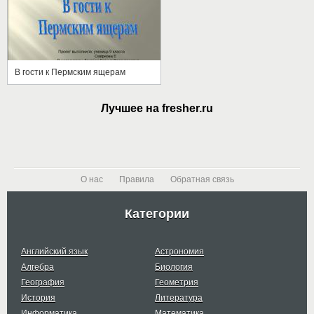
В гости к Пермским ящерам
Лучшее на fresher.ru
О нас
Правила
Обратная связь
Категории
Английский язык
Астрономия
Алгебра
Биология
География
Геометрия
История
Литература
Информатика
Математика