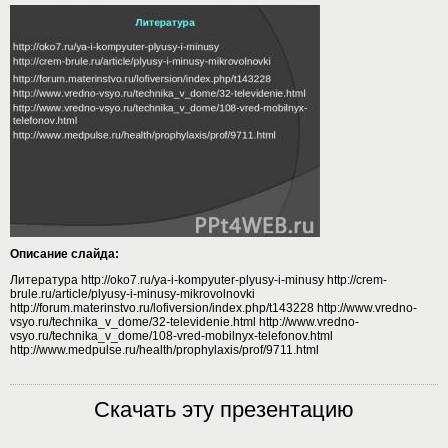
Описание слайда:
Литература http://oko7.ru/ya-i-kompyuter-plyusy-i-minusy http://crem-
brule.ru/article/plyusy-i-minusy-mikrovolnovki
http://forum.materinstvo.ru/lofiversion/index.php/t143228 http://www.vredno-
vsyo.ru/technika_v_dome/32-televidenie.html http://www.vredno-
vsyo.ru/technika_v_dome/108-vred-mobilnyx-telefonov.html
http://www.medpulse.ru/health/prophylaxis/prof/9711.html
Скачать эту презентацию