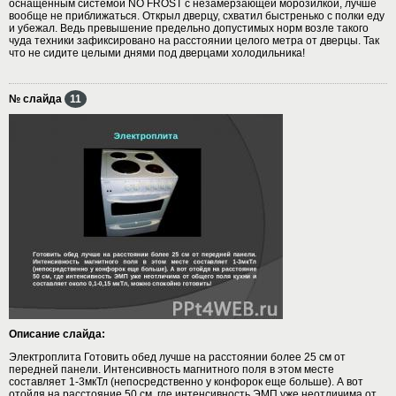
оснащенным системой NO FROST с незамерзающей морозилкой, лучше
вообще не приближаться. Открыл дверцу, схватил быстренько с полки еду
и убежал. Ведь превышение предельно допустимых норм возле такого
чуда техники зафиксировано на расстоянии целого метра от дверцы. Так
что не сидите целыми днями под дверцами холодильника!
№ слайда
11
Описание слайда:
Электроплита Готовить обед лучше на расстоянии более 25 см от
передней панели. Интенсивность магнитного поля в этом месте
составляет 1-3мкТл (непосредственно у конфорок еще больше). А вот
отойдя на расстояние 50 см, где интенсивность ЭМП уже неотличима от