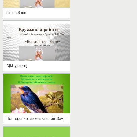
волшебное
Djkit,yjt ntcnj
Повторение стихотворений. Заучивание стихотворения И. Белоусова "Весенняя гостья"