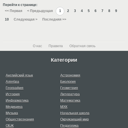
Перейти к странице:
<< Первая
< Предыдущая
1
2
3
4
5
6
7
8
9
10
Следующая >
Последняя >>
О нас
Правила
Обратная связь
Категории
Английский язык
Астрономия
Алгебра
Биология
География
Геометрия
История
Литература
Информатика
Математика
Медицина
МХК
Музыка
Начальная школа
Обществознания
Окружающий мир
ОБЖ
Педагогика