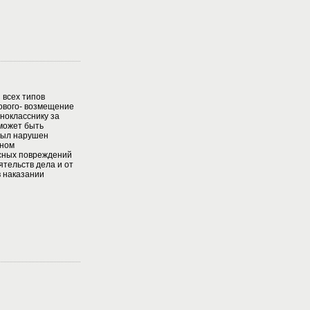
 всех типов
ового- возмещение
нокласснику за
может быть
 был нарушен
нном
есных повреждений
ятельств дела и от
в наказании