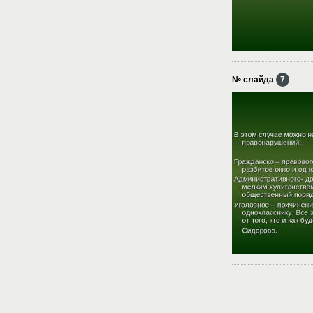
№ слайда
7