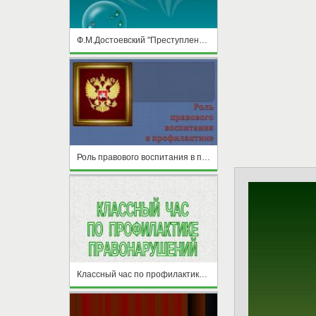
Ф.М.Достоевский "Преступление и наказание"
Роль правового воспитания в профилактике правонарушений школьников
Классный час по профилактике правонарушений