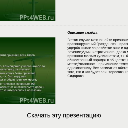
Описание слайда:
В этом случае можно найти признаки
правонарушений:Гражданско – прав
ущерба школе за разбитое окно и од
лечение;Административного- драка 
признана мелким хулиганством, т.к.
общественный порядок в обществе
месте;Уголовное – причинение тел
однокласснику. Все зависит от обсто
того, кто и как будет заинтересован 
Сидорова.
Скачать эту презентацию