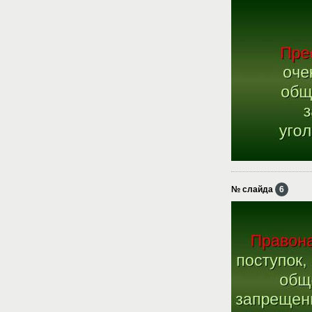
№ слайда
6