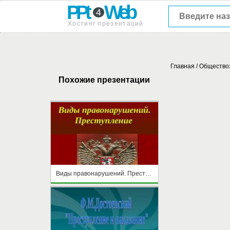
PPt
Web
4
Хостинг презентаций
Главная
/
Общество
Похожие презентации
Виды правонарушений. Преступление