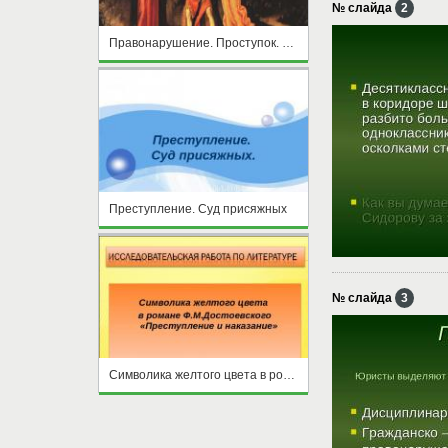
№ слайда
2
Правонарушение. Проступок. Преступление
Преступление. Суд присяжных
№ слайда
3
Символика желтого цвета в романе Ф.М.Достоевского «Преступление и наказание»