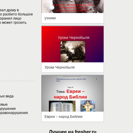
зал драку в
ло разбито большое
узники
поранил лицо
о может грозить
Уроки Чернобыля
ых вида
овые
арушения
правонарушения.
Евреи – народ Библии
Лучшее на fresher.ru