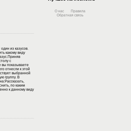
О нас
Правила
Обратная связь
один из казусов.
ть какому виду
азус.Приняв
столу с
е вы показываете
его отнесли к этой
тствует выбранной
ую группу. В
на:Рассказать,
нить, по каким
енно к данному виду