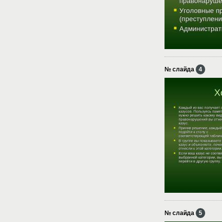
№ слайда
4
№ слайда
5