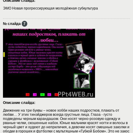
Описание слайда:
ЭМО Новая прогрессирующая молодёжная субкультура
№ слайда
7
Описание слайда:
Движение на три буквы – новое хобби наших подростков, плакать от
любви… У этих тинэйджеров всегда грустные лица. Глаза - густо
подведены черным карандашом. Они носят черно-розовую одежду и
рваные челки, скошенные набок. Юные мальчики красят ногти и волосы в
черный цвет и худеют до неприличия, а девочки носят смешные заколки и
ободки в горошек и футболки с мультяшным «Губкой Бобом». Это не закос