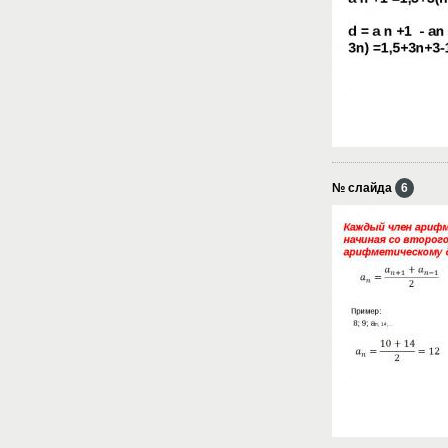
№ слайда
6