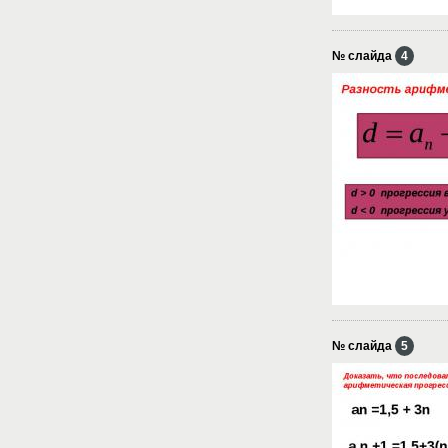
№ слайда
4
№ слайда
5