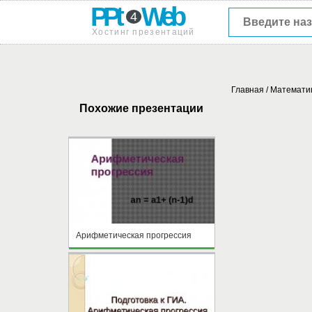
PPt
Web
4
Хостинг презентаций
Главная
/
Математи
Похожие презентации
Арифметическая прогрессия