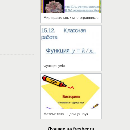
Мир правильных многогранников
Функция y=kx
Математика – царица наук
Лучшее на fresher.ru