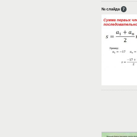
№ слайда
7