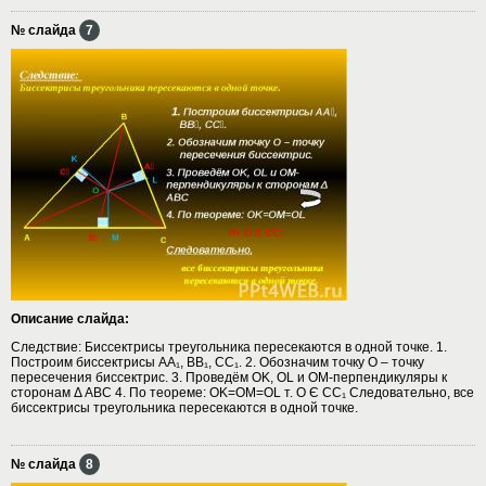
№ слайда
7
Описание слайда:
Следствие: Биссектрисы треугольника пересекаются в одной точке. 1.
Построим биссектрисы АА₁, BB₁, CC₁. 2. Обозначим точку O – точку
пересечения биссектрис. 3. Проведём OK, OL и OM-перпендикуляры к
сторонам Δ ABC 4. По теореме: OK=OM=OL т. О Є СС₁ Следовательно, все
биссектрисы треугольника пересекаются в одной точке.
№ слайда
8