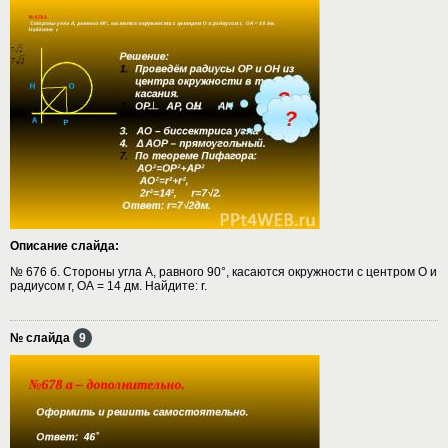
Описание слайда:
№ 676 б. Cтороны угла А, равного 90°, касаются окружности с центром О и
радиусом r, ОА = 14 дм. Найдите: r.
№ слайда
9