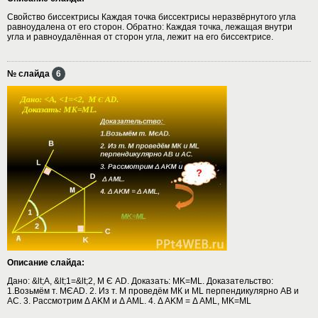
Свойство биссектрисы Каждая точка биссектрисы неразвёрнутого угла
равноудалена от его сторон. Обратно: Каждая точка, лежащая внутри
угла и равноудалённая от сторон угла, лежит на его биссектрисе.
№ слайда
6
Описание слайда:
Дано: &lt;A, &lt;1=&lt;2, M Є AD. Доказать: MK=ML. Доказательство:
1.Возьмём т. МЄAD. 2. Из т. М проведём МК и ML перпендикулярно AB и
AC. 3. Рассмотрим Δ AKM и Δ AML. 4. Δ AKM = Δ AML, MK=ML