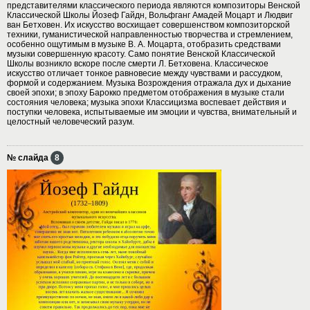
представителями классического периода являются композиторы Венской
Классической Школы Йозеф Гайдн, Вольфганг Амадей Моцарт и Людвиг
ван Бетховен. Их искусство восхищает совершенством композиторской
техники, гуманистической направленностью творчества и стремлением,
особенно ощутимым в музыке В. А. Моцарта, отобразить средствами
музыки совершенную красоту. Само понятие Венской Классической
Школы возникло вскоре после смерти Л. Бетховена. Классическое
искусство отличает тонкое равновесие между чувствами и рассудком,
формой и содержанием. Музыка Возрождения отражала дух и дыхание
своей эпохи; в эпоху Барокко предметом отображения в музыке стали
состояния человека; музыка эпохи Классицизма воспевает действия и
поступки человека, испытываемые им эмоции и чувства, внимательный и
целостный человеческий разум.
№ слайда
8