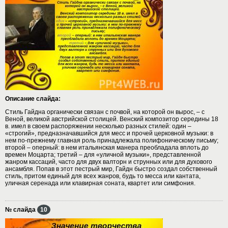
Описание слайда:
Стиль Гайдна органически связан с почвой, на которой он вырос, – с
Веной, великой австрийской столицей. Венский композитор середины 18
в. имел в своем распоряжении несколько разных стилей: один –
«строгий», предназначавшийся для месс и прочей церковной музыки: в
нем по-прежнему главная роль принадлежала полифоническому письму;
второй – оперный: в нем итальянская манера преобладала вплоть до
времен Моцарта; третий – для «уличной музыки», представленной
жанром кассаций, часто для двух валторн и струнных или для духового
ансамбля. Попав в этот пестрый мир, Гайдн быстро создал собственный
стиль, притом единый для всех жанров, будь то месса или кантата,
уличная серенада или клавирная соната, квартет или симфония.
№ слайда
10