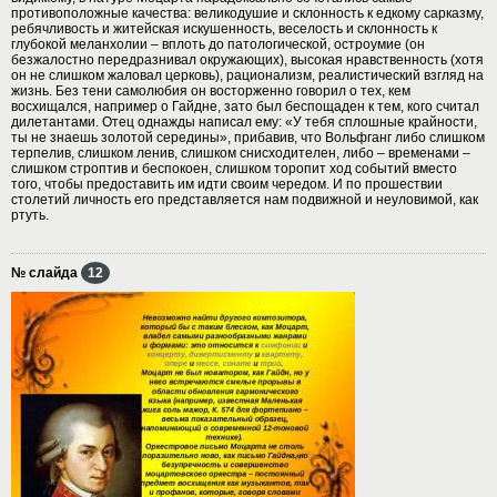
противоположные качества: великодушие и склонность к едкому сарказму,
ребячливость и житейская искушенность, веселость и склонность к
глубокой меланхолии – вплоть до патологической, остроумие (он
безжалостно передразнивал окружающих), высокая нравственность (хотя
он не слишком жаловал церковь), рационализм, реалистический взгляд на
жизнь. Без тени самолюбия он восторженно говорил о тех, кем
восхищался, например о Гайдне, зато был беспощаден к тем, кого считал
дилетантами. Отец однажды написал ему: «У тебя сплошные крайности,
ты не знаешь золотой середины», прибавив, что Вольфганг либо слишком
терпелив, слишком ленив, слишком снисходителен, либо – временами –
слишком строптив и беспокоен, слишком торопит ход событий вместо
того, чтобы предоставить им идти своим чередом. И по прошествии
столетий личность его представляется нам подвижной и неуловимой, как
ртуть.
№ слайда
12