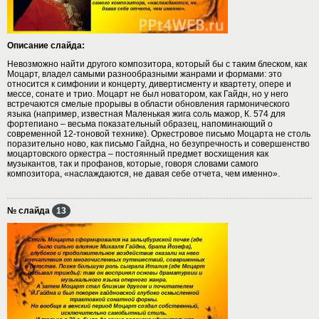
Описание слайда:
Невозможно найти другого композитора, который бы с таким блеском, как
Моцарт, владел самыми разнообразными жанрами и формами: это
относится к симфонии и концерту, дивертисменту и квартету, опере и
мессе, сонате и трио. Моцарт не был новатором, как Гайдн, но у него
встречаются смелые прорывы в области обновления гармонического
языка (например, известная Маленькая жига соль мажор, К. 574 для
фортепиано – весьма показательный образец, напоминающий о
современной 12-тоновой технике). Оркестровое письмо Моцарта не столь
поразительно ново, как письмо Гайдна, но безупречность и совершенство
моцартовского оркестра – постоянный предмет восхищения как
музыкантов, так и профанов, которые, говоря словами самого
композитора, «наслаждаются, не давая себе отчета, чем именно».
№ слайда
13