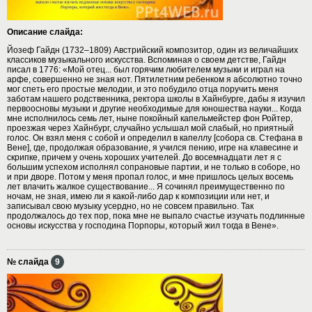
Описание слайда:
Йозеф Гайдн (1732–1809) Австрийский композитор, один из величайших
классиков музыкального искусства. Вспоминая о своем детстве, Гайдн
писал в 1776: «Мой отец... был горячим любителем музыки и играл на
арфе, совершенно не зная нот. Пятилетним ребенком я абсолютно точно
мог спеть его простые мелодии, и это побудило отца поручить меня
заботам нашего родственника, ректора школы в Хайнбурге, дабы я изучил
первоосновы музыки и другие необходимые для юношества науки... Когда
мне исполнилось семь лет, ныне покойный капельмейстер фон Ройтер,
проезжая через Хайнбург, случайно услышал мой слабый, но приятный
голос. Он взял меня с собой и определил в капеллу [собора cв. Стефана в
Вене], где, продолжая образование, я учился пению, игре на клавесине и
скрипке, причем у очень хороших учителей. До восемнадцати лет я с
большим успехом исполнял сопрановые партии, и не только в соборе, но
и при дворе. Потом у меня пропал голос, и мне пришлось целых восемь
лет влачить жалкое существование... Я сочинял преимущественно по
ночам, не зная, имею ли я какой-либо дар к композиции или нет, и
записывал свою музыку усердно, но не совсем правильно. Так
продолжалось до тех пор, пока мне не выпало счастье изучать подлинные
основы искусства у господина Порпоры, который жил тогда в Вене».
№ слайда
9