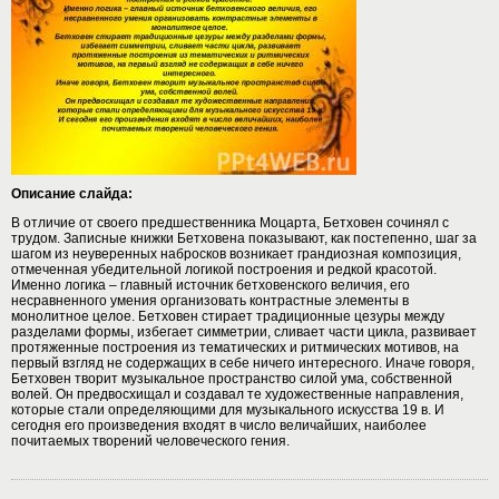
Описание слайда:
В отличие от своего предшественника Моцарта, Бетховен сочинял с
трудом. Записные книжки Бетховена показывают, как постепенно, шаг за
шагом из неуверенных набросков возникает грандиозная композиция,
отмеченная убедительной логикой построения и редкой красотой.
Именно логика – главный источник бетховенского величия, его
несравненного умения организовать контрастные элементы в
монолитное целое. Бетховен стирает традиционные цезуры между
разделами формы, избегает симметрии, сливает части цикла, развивает
протяженные построения из тематических и ритмических мотивов, на
первый взгляд не содержащих в себе ничего интересного. Иначе говоря,
Бетховен творит музыкальное пространство силой ума, собственной
волей. Он предвосхищал и создавал те художественные направления,
которые стали определяющими для музыкального искусства 19 в. И
сегодня его произведения входят в число величайших, наиболее
почитаемых творений человеческого гения.