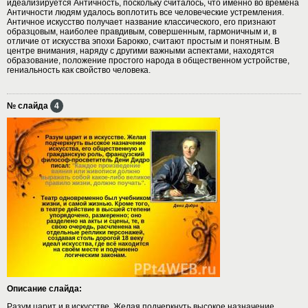
идеализируется Античность, поскольку считалось, что именно во времена
Античности людям удалось воплотить все человеческие устремления.
Античное искусство получает название классического, его признают
образцовым, наиболее правдивым, совершенным, гармоничным и, в
отличие от искусства эпохи Барокко, считают простым и понятным. В
центре внимания, наряду с другими важными аспектами, находятся
образование, положение простого народа в общественном устройстве,
гениальность как свойство человека.
№ слайда
4
Описание слайда:
Разум царит и в искусстве. Желая подчеркнуть высокое назначение