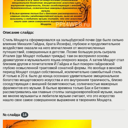
Описание слайда:
Стиль Моцарта сформировался на зальцбургской почве (где было сильно
влияние Михаэля Гайдна, брата Йозефа), глубокое и продолжительное
воздействие оказали на него впечатления от многочисленных
путешествий, совершенных в детстве. Позже большую роль сыграла
Италия (где Моцарт побывал трижды): там он воспринял основы
драматургии и музыкального языка оперного жанра. А затем Моцарт стал
близким другом и почитателем Й.Гайдна и был покорен гайдновской
глубоко осмысленной трактовкой сонатной формы. Но вообще в венский
период Моцарт создал собственный, исключительно самобытный стиль.
И только в 20 в. было до конца осознано удивительное эмоциональное
богатство моцартовского искусства и его внутренняя трагичность, близко
соседствующая с внешней безмятежностью, солнечностью мажорных
фрагментов его музыки. В былые времена только Бах и Бетховен
рассматривались как главные столпы западноевропейской музыки, ныне
же многие музыканты и любители музыки считают, что это искусство
нашло свое самое совершенное выражение в творениях Моцарта.
№ слайда
14