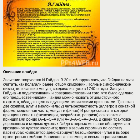
Описание слайда:
Значение творчества Й.Гайдна. В 20 в. обнаружилось, что Гайдна нельзя
считать, как полагали ранее, отцом симфонии. Полные симфонические
циклы, включавшие менуэт, создавались уже в 1740-е годы. Заслуга
Гайдна –в подытоживании и совершенствовании того, что было сделано
его предшественниками. Гайдна можно назвать отцом струнного
квартета, обладающего следующими типическими признаками: 1) состав –
две скрипки, альт и виолончель; 2) четырехчастность (аллегро в сонатной
форме, медленная часть, менуэт и финал) И рондо-сонаты, в которой
принципы сонаты (экспозиция, разработка, реприза) сливаются с
принципами рондо (А–В–С–А или А–В–А–С–А–В–А). В своей трактовке
деревянных и медных духовых Гайдн с первых же шагов обнаруживает
врожденное чувство колорита; даже в весьма скромных по составу
партитурах композитор демонстрирует безошибочное чутье в выборе
оркестровых тембров. Написанные с помощью весьма ограниченных