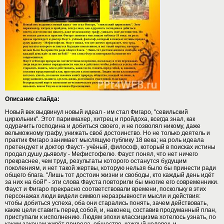
Описание слайда:
Новый век выдвинул новый идеал - им стал Фигаро, "севильский
цирюльник". Этот парикмахер, хитрец и пройдоха, всегда знал, как
одурачить господина и добиться своего, и не позволял никому, даже
вельможному графу, унижать своё достоинство. Но не только деятель и
практик Фигаро занимает мыслящую публику 18 века; на роль идеала
претендует и доктор Фауст- учёный, философ, который в поисках истины
продал душу дьяволу - Мефистофелю. Фауст понял, что нет ничего
прекраснее, чем труд, результаты которого останутся будущим
поколениям, и нет такой жертвы, которую нельзя было бы принести ради
общего блага. "Лишь тот достоин жизни и свободы, кто каждый день идёт
за них на бой!" - эти слова Фауста повторили бы многие его современники.
Фауст и Фигаро прекрасно соответствовали времени, поскольку в этих
персонажах люди видели символ неразрывности мысли и действия:
чтобы добиться успеха, оба они старались понять, зачем действовать,
какие цели ставить перед собой, и, наконец, составив продуманный план,
приступали к исполнению. Людям эпохи классицизма хотелось узнать, по
каким законам живёт природа, общество, каждый человек, и,