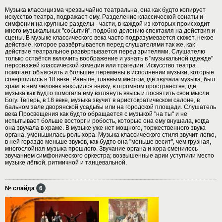
Музыка классицизма чрезвычайно театральна, она как будто копирует
искусство театра, подражает ему. Разделение классической сонаты и
симфонии на крупные разделы - части, в каждой из которых происходит
много музыкальных "событий", подобно делению спектакля на действия и
сцены. В музыке классического века часто подразумевается сюжет, некое
действие, которое развёртывается перед слушателями так же, как
действие театральное развёртывается перед зрителями. Слушателю
только остаётся включить воображение и узнать в "музыкальной одежде"
персонажей классической комедии или трагедии. Искусство театра
помогает объяснить и большие перемены в исполнении музыки, которые
совершились в 18 веке. Раньше, главным местом, где звучала музыка, был
храм: в нём человек находился внизу, в огромном пространстве, где
музыка как будто помогала ему взглянуть ввысь и посвятить свои мысли
Богу. Теперь, в 18 веке, музыка звучит в аристократическом салоне, в
бальном зале дворянской усадьбы или на городской площади. Слушатель
века Просвещения как будто обращается с музыкой "на ты" и не
испытывает больше восторг и робость, которые она ему внушала, когда
она звучала в храме. В музыке уже нет мощного, торжественного звука
органа, уменьшилась роль хора. Музыка классического стиля звучит легко,
в ней гораздо меньше звуков, как будто она "меньше весит", чем грузная,
многослойная музыка прошлого. Звучание органа и хора сменилось
звучанием симфонического оркестра; возвышенные арии уступили место
музыке лёгкой, ритмичной и танцевальной.
№ слайда
6