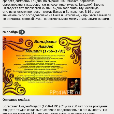
средств, симфонии Гайдна, по выражению Римского-Корсакова,
оркестрованы так хорошо, как никакая иная музыка Западной Европы.
Пятьдесят лет творческой жизни Гайдна заполнили глубочайшую
стилистическую пропасть – между Бахом и Бетховеном. В 19 в. все
внимание было сосредоточено на Бахе и Бетховене, и при этом забывали
того гиганта, который сумел перекинуть мост между этими двумя мирами.
№ слайда
11
Описание слайда:
Вольфганг АмадейМоцарт (1756–1791) Спустя 250 лет после рождения
Моцарта трудно создать отчетливое представление о его личности. По-
видимому, в натуре Моцарта парадоксально сочетались самые