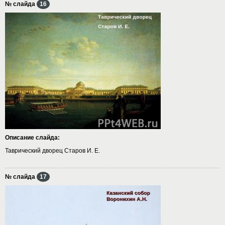
№ слайда
16
Описание слайда:
Таврический дворец Старов И. Е.
№ слайда
17