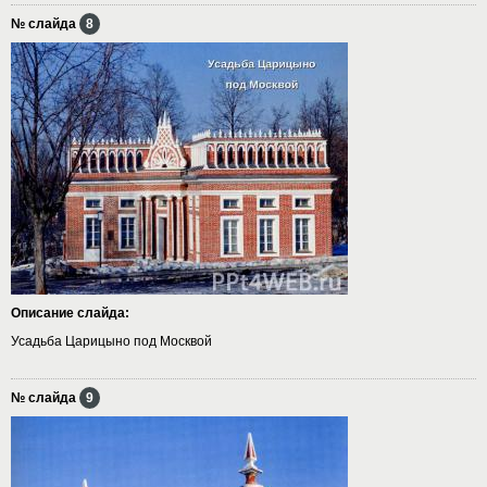
№ слайда
8
Описание слайда:
Усадьба Царицыно под Москвой
№ слайда
9