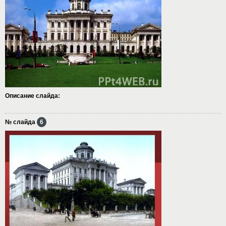
Описание слайда:
№ слайда
6