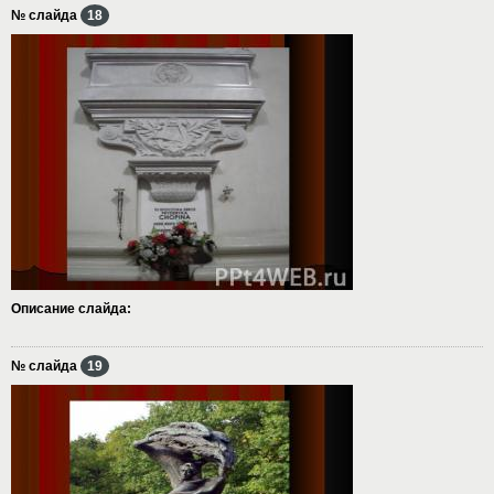
№ слайда
18
Описание слайда:
№ слайда
19