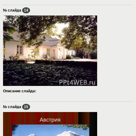
№ слайда
14
Описание слайда:
№ слайда
15