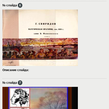
№ слайда
6
Описание слайда:
№ слайда
7