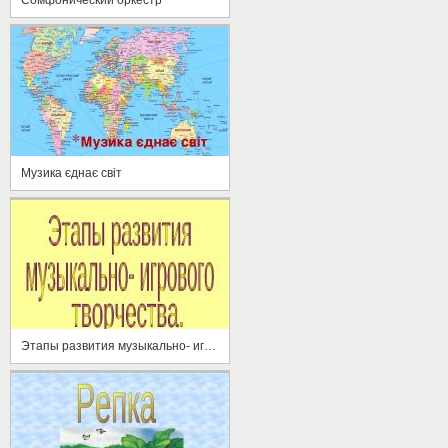
Музика єднає світ
Этапы развития музыкально- игрового творчества.