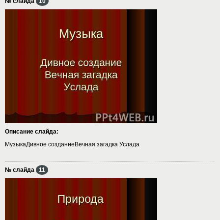
№ слайда
10
Описание слайда:
МузыкаДивное созданиеВечная загадка Услада
№ слайда
11