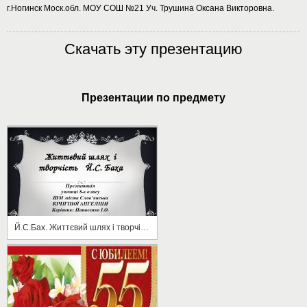
г.Ногинск Моск.обл. МОУ СОШ №21 Уч. Трушина Оксана Викторовна.
Скачать эту презентацию
Презентации по предмету
Й.С.Бах. Життєвий шлях і творчість