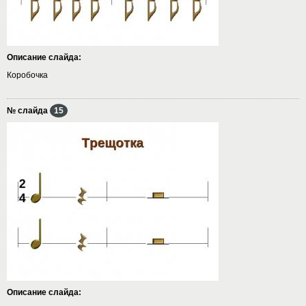
Описание слайда:
Коробочка
№ слайда
15
Описание слайда: