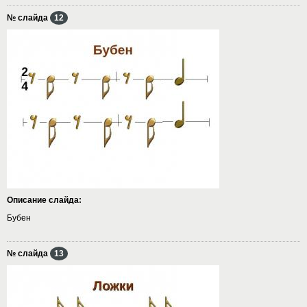
№ слайда
12
Описание слайда:
Бубен
№ слайда
13