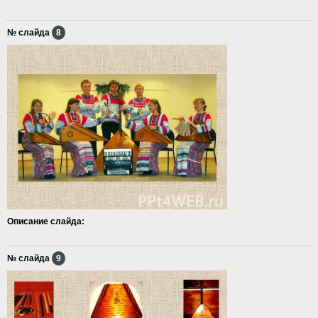
№ слайда
8
Описание слайда:
№ слайда
9