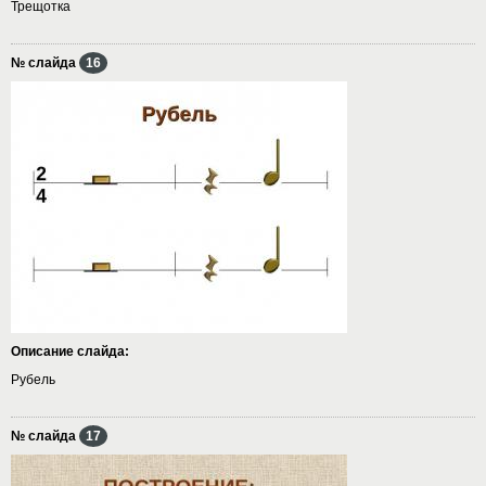
Трещотка
№ слайда
16
Описание слайда:
Рубель
№ слайда
17