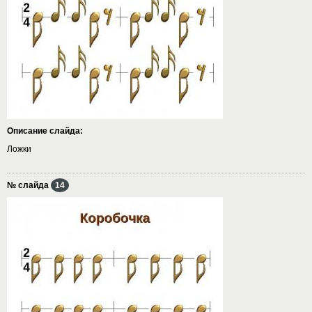
Описание слайда:
Ложки
№ слайда
14