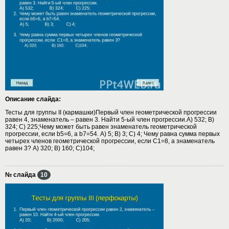
Описание слайда:
Тесты для группы II (кармашки)Первый член геометрической прогрессии
равен 4, знаменатель – равен 3. Найти 5-ый член прогрессии.А) 532; B)
324; C) 225;Чему может быть равен знаменатель геометрической
прогрессии, если b5=6, а b7=54. А) 5; B) 3; C) 4; Чему равна сумма первых
четырех членов геометрической прогрессии, если С1=8, а знаменатель
равен 3? А) 320; B) 160; C)104;
№ слайда
10