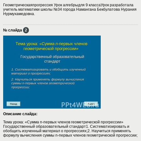
Геометрическаяпрогрессия Урок алгебрыдля 9 классаУрок разработала
учитель математики школы №34 города Намангана Бекбулатова Нурания
Нурмухамедовна.
№ слайда
2
Описание слайда:
Тема урока: «Сумма n-первых членов геометрической прогрессии»
Государственный образовательный стандарт1. Систематизировать и
обобщить изученный материал о прогрессиях;2. Научиться применять
формулу вычисления суммы n-первых членов геометрической прогрессии;