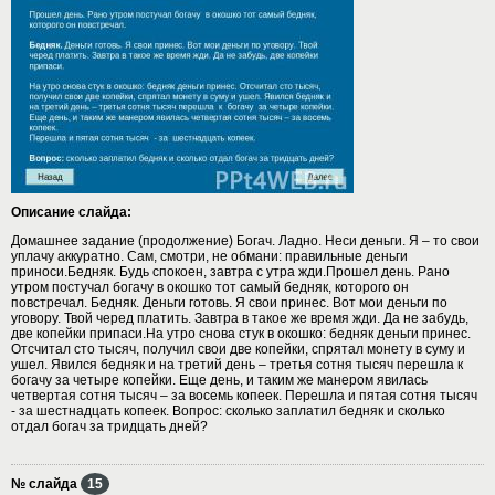
Описание слайда:
Домашнее задание (продолжение) Богач. Ладно. Неси деньги. Я – то свои
уплачу аккуратно. Сам, смотри, не обмани: правильные деньги
приноси.Бедняк. Будь спокоен, завтра с утра жди.Прошел день. Рано
утром постучал богачу в окошко тот самый бедняк, которого он
повстречал. Бедняк. Деньги готовь. Я свои принес. Вот мои деньги по
уговору. Твой черед платить. Завтра в такое же время жди. Да не забудь,
две копейки припаси.На утро снова стук в окошко: бедняк деньги принес.
Отсчитал сто тысяч, получил свои две копейки, спрятал монету в суму и
ушел. Явился бедняк и на третий день – третья сотня тысяч перешла к
богачу за четыре копейки. Еще день, и таким же манером явилась
четвертая сотня тысяч – за восемь копеек. Перешла и пятая сотня тысяч
- за шестнадцать копеек. Вопрос: сколько заплатил бедняк и сколько
отдал богач за тридцать дней?
№ слайда
15