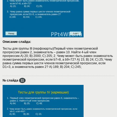
Описание слайда:
Тесты для группы III (перфокарты)Первый член геометрической
прогрессии равен 2, знаменатель – равен 10. Найти 4-ый член
прогрессии.А) 20; B) 2000; C) 205; 2. Чему может быть равен знаменатель
геометрической прогрессии, если b7=8, а b9=72? А) 15; B) 24; C) 25; Чему
равна сумма первых шести членов геометрической прогрессии, если
D1=3, а знаменатель равен 2? А) 189; B) 204; C) 245;
№ слайда
11