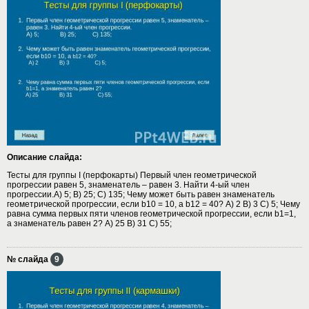
Описание слайда:
Тесты для группы I (перфокарты) Первый член геометрической
прогрессии равен 5, знаменатель – равен 3. Найти 4-ый член
прогрессии.А) 5; B) 25; C) 135; Чему может быть равен знаменатель
геометрической прогрессии, если b10 = 10, а b12 = 40? А) 2 B) 3 C) 5; Чему
равна сумма первых пяти членов геометрической прогрессии, если b1=1,
а знаменатель равен 2? А) 25 B) 31 C) 55;
№ слайда
9