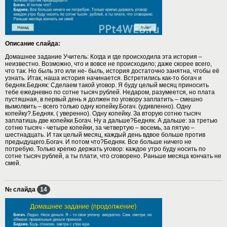
Описание слайда:
Домашнее задание Учитель: Когда и где происходила эта история –
неизвестно. Возможно, что и вовсе не происходило; даже скорее всего,
что так. Но быль это или не- быль, история достаточно занятна, чтобы её
узнать. Итак, наша история начинается. Встретились как-то богач и
бедняк.Бедняк: Сделаем такой уговор. Я буду целый месяц приносить
тебе ежедневно по сотне тысяч рублей. Недаром, разумеется, но плата
пустяшная, в первый день я должен по уговору заплатить – смешно
вымолвить – всего только одну копейку.Богач. (удивленно). Одну
копейку?.Бедняк. ( уверенно). Одну копейку. За вторую сотню тысяч
заплатишь две копейки.Богач. Ну а дальше?Бедняк. А дальше: за третью
сотню тысяч - четыре копейки, за четвертую – восемь, за пятую –
шестнадцать. И так целый месяц, каждый день вдвое больше против
предыдущего.Богач. И потом что?Бедняк. Все больше ничего не
потребую. Только крепко держать уговор: каждое утро буду носить по
сотне тысяч рублей, а ты плати, что сговорено. Раньше месяца кончать не
смей.
№ слайда
14