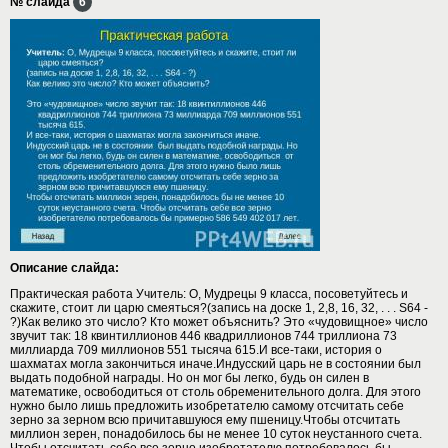
№ слайда
6
Описание слайда:
Практическая работа Учитель: О, Мудрецы 9 класса, посоветуйтесь и
скажите, стоит ли царю смеяться?(запись на доске 1, 2,8, 16, 32, . . . S64 -
?)Как велико это число? Кто может объяснить? Это «чудовищное» число
звучит так: 18 квинтиллионов 446 квадриллионов 744 триллиона 73
миллиарда 709 миллионов 551 тысяча 615.И все-таки, история о
шахматах могла закончиться иначе.Индусский царь не в состоянии был
выдать подобной награды. Но он мог бы легко, будь он силен в
математике, освободиться от столь обременительного долга. Для этого
нужно было лишь предложить изобретателю самому отсчитать себе
зерно за зерном всю причитавшуюся ему пшеницу.Чтобы отсчитать
миллион зерен, понадобилось бы не менее 10 суток неустанного счета.
Чтобы отсчитать себе все зерно изобретателю потребовалось бы