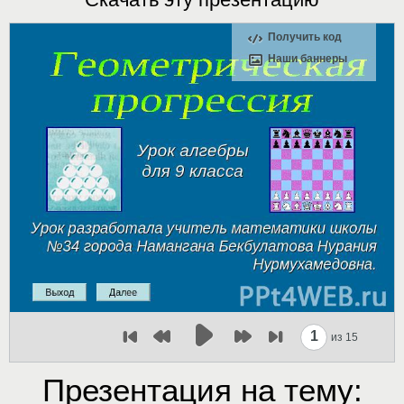
Получить код
Наши баннеры
1
из 15
Презентация на тему: