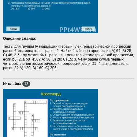
Описание слайда:
Тесты для группы IV (кармашки)Первый член геометрической прогрессии
равен 6, знаменатель – равен 2. Найти 4-ый член прогрессии.А) 64; B) 25;
C) 48; 2. Чему может быть равен знаменатель геометрической прогрессии,
если b6=2, а b8=450? А) 30; B) 20; C) 15; 3. Чему равна сумма первых
четырех членов геометрической прогрессии, если D1=4, а знаменатель
равен 3? А) 180; B) 160; C) 205;
№ слайда
12