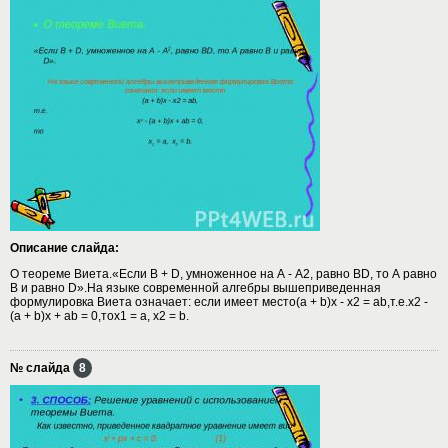
Описание слайда:
О теореме Виета.«Если В + D, умноженное на А - А2, равно ВD, то А равно
В и равно D».На языке современной алгебры вышеприведенная
формулировка Виета означает: если имеет место(а + b)х - х2 = ab,т.е.х2 -
(а + b)х + аb = 0,тох1 = а, х2 = b.
№ слайда
8