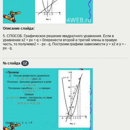
Описание слайда:
5. СПОСОБ: Графическое решение квадратного уравнения. Если в
уравнении х2 + px + q = 0перенести второй и третий члены в правую
часть, то получимх2 = - px - q. Построим графики зависимости у = х2 и у = -
px - q.
№ слайда
12