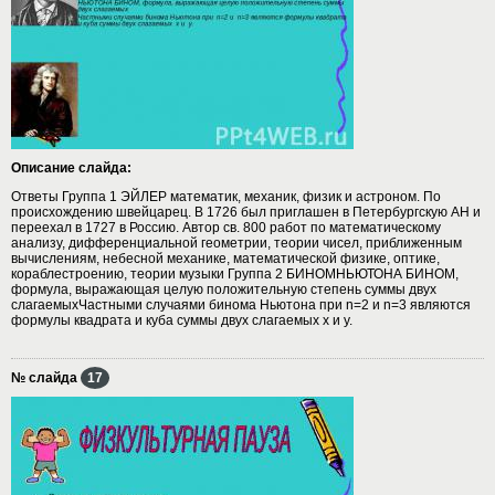
Описание слайда:
Ответы Группа 1 ЭЙЛЕР математик, механик, физик и астроном. По
происхождению швейцарец. В 1726 был приглашен в Петербургскую АН и
переехал в 1727 в Россию. Автор св. 800 работ по математическому
анализу, дифференциальной геометрии, теории чисел, приближенным
вычислениям, небесной механике, математической физике, оптике,
кораблестроению, теории музыки Группа 2 БИНОМНЬЮТОНА БИНОМ,
формула, выражающая целую положительную степень суммы двух
слагаемыхЧастными случаями бинома Ньютона при n=2 и n=3 являются
формулы квадрата и куба суммы двух слагаемых x и y.
№ слайда
17