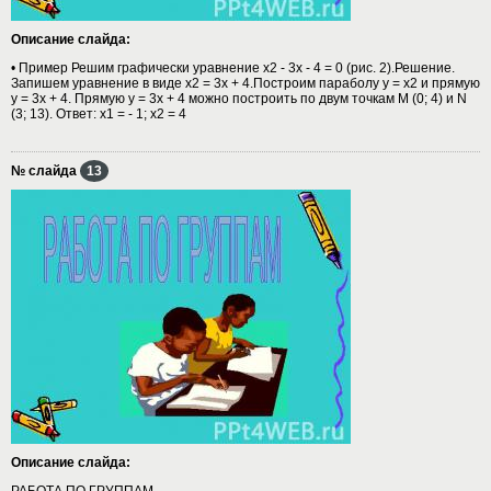
Описание слайда:
• Пример Решим графически уравнение х2 - 3х - 4 = 0 (рис. 2).Решение.
Запишем уравнение в виде х2 = 3х + 4.Построим параболу у = х2 и прямую
у = 3х + 4. Прямую у = 3х + 4 можно построить по двум точкам М (0; 4) и N
(3; 13). Ответ: х1 = - 1; х2 = 4
№ слайда
13
Описание слайда:
РАБОТА ПО ГРУППАМ