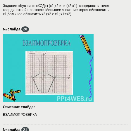
Задание «Кувшин» «КОД») (x1,x2 или (x2,x1)- координаты точек
координатной плоскости.Меньшее значение корня обозначить
x1,большее обзначить x2 (x2 > x1; x1<x2)
№ слайда
20
Описание слайда:
ВЗАИМОПРОВЕРКА
№ слайда
21