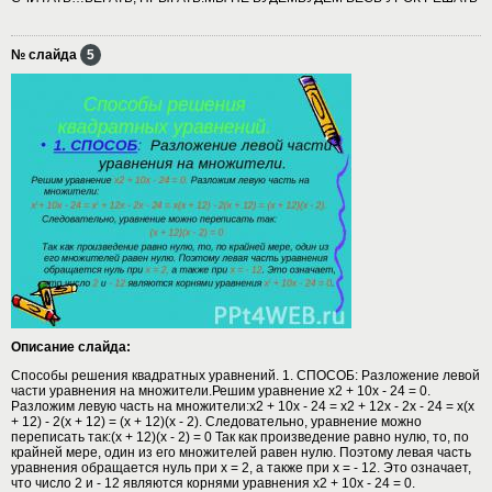
№ слайда
5
Описание слайда:
Способы решения квадратных уравнений. 1. СПОСОБ: Разложение левой
части уравнения на множители.Решим уравнение х2 + 10х - 24 = 0.
Разложим левую часть на множители:х2 + 10х - 24 = х2 + 12х - 2х - 24 = х(х
+ 12) - 2(х + 12) = (х + 12)(х - 2). Следовательно, уравнение можно
переписать так:(х + 12)(х - 2) = 0 Так как произведение равно нулю, то, по
крайней мере, один из его множителей равен нулю. Поэтому левая часть
уравнения обращается нуль при х = 2, а также при х = - 12. Это означает,
что число 2 и - 12 являются корнями уравнения х2 + 10х - 24 = 0.