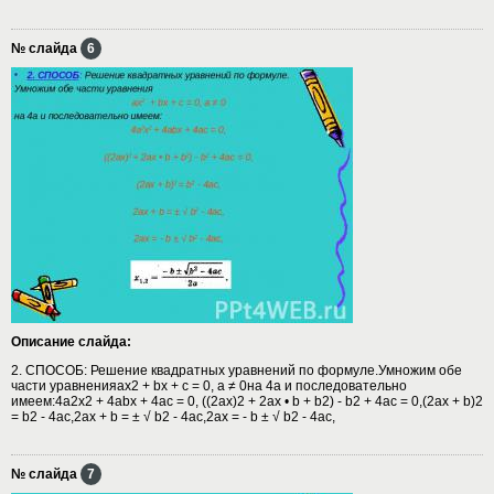
№ слайда
6
Описание слайда:
2. СПОСОБ: Решение квадратных уравнений по формуле.Умножим обе
части уравненияах2 + bх + с = 0, а ≠ 0на 4а и последовательно
имеем:4а2х2 + 4аbх + 4ас = 0, ((2ах)2 + 2ах • b + b2) - b2 + 4ac = 0,(2ax + b)2
= b2 - 4ac,2ax + b = ± √ b2 - 4ac,2ax = - b ± √ b2 - 4ac,
№ слайда
7