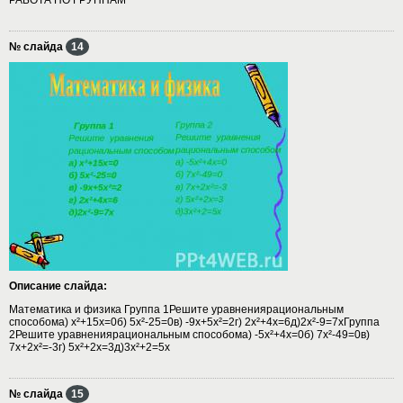
№ слайда
14
Описание слайда:
Математика и физика Группа 1Решите уравнениярациональным
способома) х²+15х=0б) 5х²-25=0в) -9х+5х²=2г) 2х²+4х=6д)2х²-9=7хГруппа
2Решите уравнениярациональным способома) -5х²+4х=0б) 7х²-49=0в)
7х+2х²=-3г) 5х²+2х=3д)3х²+2=5х
№ слайда
15