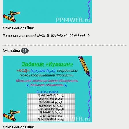
Описание слайда:
Решения уравнений х²+3х-5=02х²+3х+1=05х²-8х+3=0
№ слайда
19
Описание слайда: