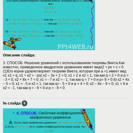
Описание слайда:
3. СПОСОБ: Решение уравнений с использованием теоремы Виета.Как
известно, приведенное квадратное уравнение имеет видх2 + px + c = 0.
(1)Его корни удовлетворяют теореме Виета, которая при а =1 имеет вид
x1 x2 = q, x1 + x2 = - pа) x2 – 3x + 2 = 0; x1 = 2 и x2 = 1, так как q = 2 > 0 и p =
- 3 < 0; x2 + 8x + 7 = 0; x1 = - 7 и x2 = - 1, так как q = 7 > 0 и p= 8 > 0.б) x2 + 4x
– 5 = 0; x1 = - 5 и x2 = 1, так как q= - 5 < 0 и p = 4 > 0; x2 – 8x – 9 = 0; x1 = 9 и
x2 = - 1, так как q = - 9 < 0 и p = - 8 < 0.
№ слайда
9