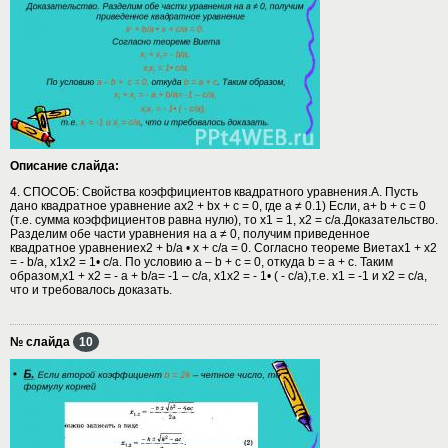
Описание слайда:
4. СПОСОБ: Свойства коэффициентов квадратного уравнения.А. Пусть
дано квадратное уравнение ах2 + bх + с = 0, где а ≠ 0.1) Если, а+ b + с = 0
(т.е. сумма коэффициентов равна нулю), то х1 = 1, х2 = с/а.Доказательство.
Разделим обе части уравнения на а ≠ 0, получим приведенное
квадратное уравнениеx2 + b/a • x + c/a = 0. Согласно теореме Виетаx1 + x2
= - b/a, x1x2 = 1• c/a. По условию а – b + с = 0, откуда b = а + с. Таким
образом,x1 + x2 = - а + b/a= -1 – c/a, x1x2 = - 1• ( - c/a),т.е. х1 = -1 и х2 = c/a,
что и требовалось доказать.
№ слайда
10