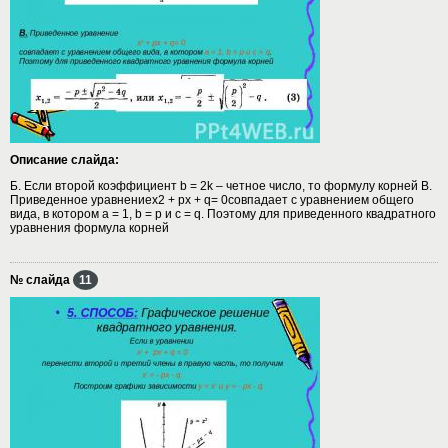
Описание слайда:
Б. Если второй коэффициент b = 2k – четное число, то формулу корней В.
Приведенное уравнениех2 + рх + q= 0совпадает с уравнением общего
вида, в котором а = 1, b = р и с = q. Поэтому для приведенного квадратного
уравнения формула корней
№ слайда
11