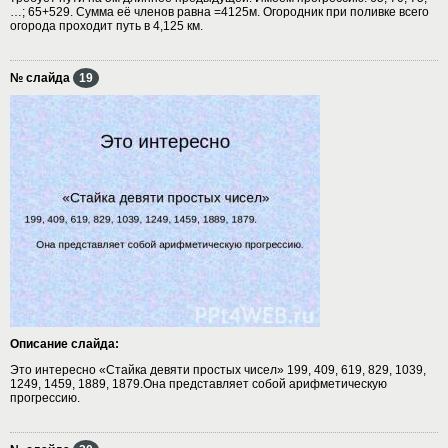
…; 65+529. Сумма её членов равна =4125м. Огородник при поливке всего
огорода проходит путь в 4,125 км.
№ слайда
19
Описание слайда:
Это интересно «Стайка девяти простых чисел» 199, 409, 619, 829, 1039,
1249, 1459, 1889, 1879.Она представляет собой арифметическую
прогрессию.