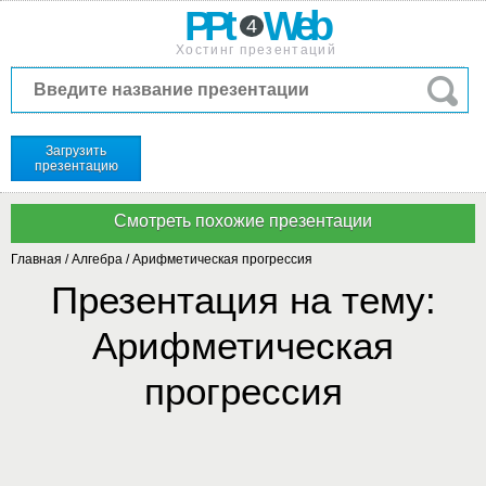
PPt
Web
4
Хостинг презентаций
Загрузить
презентацию
Главная
/
Алгебра
/
Арифметическая прогрессия
Презентация на тему:
Арифметическая
прогрессия