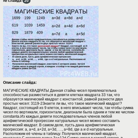
№ слайда
20
Описание слайда:
МАГИЧЕСКИЕ КВАДРАТЫ Данная стайка чисел привлекательна
способностью разместиться в девяти клетках квадрата 33 так, что
образуется магический квадрат с константой, равной разности двух
простых чисел: 3119-2Знаете ли вы, что такое магический квадрат?
Квадрат, состоящий из 9 клеток, в него вписывают числа, так чтобы сумма
чисел по вертикали, горизонтали, диагонали была одним и тем же числом-
constanta.Из каждых девяти последовательных членов любой
арифметической прогрессии натуральных чисел можно составить
магический квадрат. В самом деле, пусть дана арифметическая
прогрессия: a, a+d, a+2d, a+3d, …, a+8d, где a и d натуральные.
Расположим её члены в таблицу. Получился магический квадрат,
константа C которого равна 3a+12d Сумма чисел в каждой строке, в