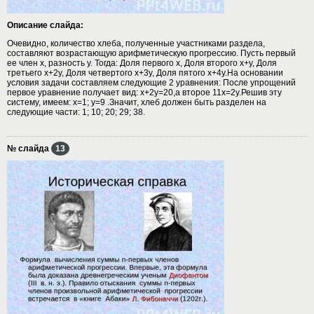
Описание слайда:
Очевидно, количество хлеба, полученные участниками раздела,
составляют возрастающую арифметическую прогрессию. Пусть первый
ее член x, разность y. Тогда: Доля первого x, Доля второго x+y, Доля
третьего x+2y, Доля четвертого x+3y, Доля пятого x+4у.На основании
условия задачи составляем следующие 2 уравнения: После упрощений
первое уравнение получает вид: x+2y=20,а второе 11x=2y.Решив эту
систему, имеем: x=1; y=9 .Значит, хлеб должен быть разделен на
следующие части: 1; 10; 20; 29; 38.
№ слайда
13