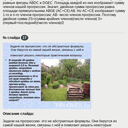
равные фигуры ABDC и DGEC. Площадь каждой из них изображает сумму
членов нашей прогрессии. Значит, двойная сумма прогрессии равна
площади прямоугольника ABGE (AC+CE) AB. Но AC+CE изображает сумму
1-го и n-го членов прогрессии; AB- число членов прогрессии. Поэтому
двойная сумма 2S=(сумма крайних членов)(число членов) S=
(первый+последний)(число членов)/2
№ слайда
17
Описание слайда:
Задачи на прогрессию- это не абстрактные формулы. Они берутся из
самой нашей жизни, связаны с ней и помогают решать некоторые