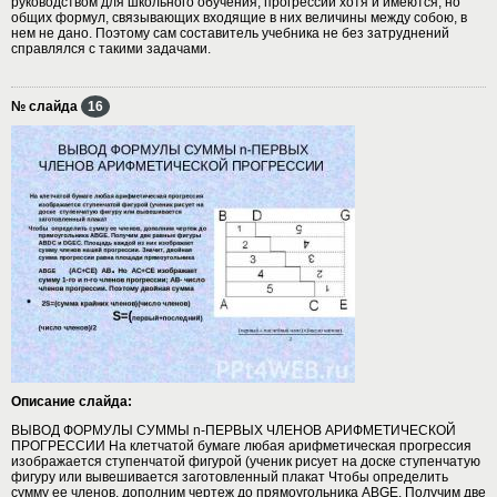
руководством для школьного обучения, прогрессии хотя и имеются, но
общих формул, связывающих входящие в них величины между собою, в
нем не дано. Поэтому сам составитель учебника не без затруднений
справлялся с такими задачами.
№ слайда
16
Описание слайда:
ВЫВОД ФОРМУЛЫ СУММЫ n-ПЕРВЫХ ЧЛЕНОВ АРИФМЕТИЧЕСКОЙ
ПРОГРЕССИИ На клетчатой бумаге любая арифметическая прогрессия
изображается ступенчатой фигурой (ученик рисует на доске ступенчатую
фигуру или вывешивается заготовленный плакат Чтобы определить
сумму ее членов, дополним чертеж до прямоугольника ABGE. Получим две