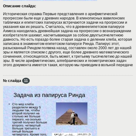
Описание слайда:
Историческая справка Первые представления о арифметической
прогрессии были еще у древних народов. В клинописных вавилонских
табличках и египетских папирусах встречаются задачи на прогрессии и
указания как их решать. Считалось, что в древнеегипетском папирусе
Ахмеса находилась древнейшая задача на прогрессии о вознаграждении
изобретателя шахмат, насчитывающая за собою двухтысячелетнюю
давность. Но есть гораздо более старая задача о делении хлеба, которая
записана в знаменитом египетском папирусе Ринда. Папирус этот,
разысканный Риндом полвека назад, составлен около 2000 лет до нашей
эры и является списком с другого, еще более древнего математического
сочинения, относящегося, быть может, к третьему тысячелетию до нашей
эры. В числе арифметических, алгебраических и геометрических задач
этого документа имеется такая, которую мы приводим в вольной передаче
№ слайда
11