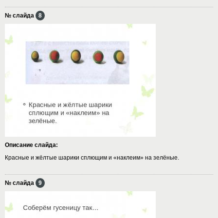
№ слайда
8
Описание слайда:
Красные и жёлтые шарики сплющим и «наклеим» на зелёные.
№ слайда
9