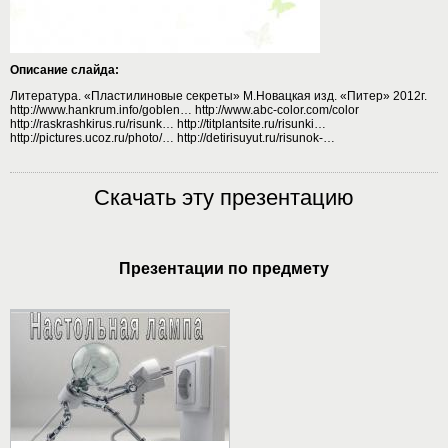
Описание слайда:
Литература. «Пластилиновые секреты» М.Новацкая изд. «Питер» 2012г.
http://www.hankrum.info/goblen… http://www.abc-color.com/color
http://raskrashkirus.ru/risunk… http://titplantsite.ru/risunki…
http://pictures.ucoz.ru/photo/… http://detirisuyut.ru/risunok-…
Скачать эту презентацию
Презентации по предмету