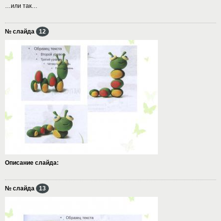
…или так…
№ слайда
12
Описание слайда:
№ слайда
13