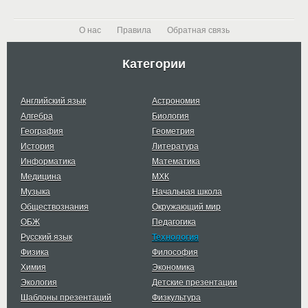
О нас
Правила
Обратная связь
Категории
Английский язык
Астрономия
Алгебра
Биология
География
Геометрия
История
Литература
Информатика
Математика
Медицина
МХК
Музыка
Начальная школа
Обществознания
Окружающий мир
ОБЖ
Педагогика
Русский язык
Технология
Физика
Философия
Химия
Экономика
Экология
Детские презентации
Шаблоны презентаций
Физкультура