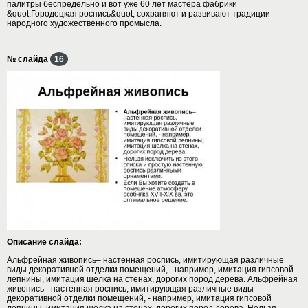
палитры беспредельно и вот уже 60 лет мастера фабрики
&quot;Городецкая роспись&quot; сохраняют и развивают традиции
народного художественного промысла.
№ слайда
16
Описание слайда:
Альфрейная живопись– настенная роспись, имитирующая различные
виды декоративной отделки помещений, - например, имитация гипсовой
лепнины, имитация шелка на стенах, дорогих пород дерева. Альфрейная
живопись– настенная роспись, имитирующая различные виды
декоративной отделки помещений, - например, имитация гипсовой
лепнины, имитация шелка на стенах, дорогих пород дерева. Нельзя