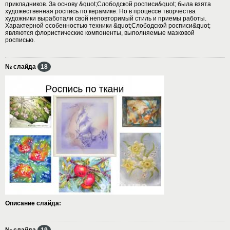
прикладников. За основу &quot;Слободской росписи&quot; была взята
художественная роспись по керамике. Но в процессе творчества
художники выработали свой неповторимый стиль и приемы работы.
Характерной особенностью техники &quot;Слободской росписи&quot;
являются флористические компоненты, выполняемые мазковой
росписью.
№ слайда
18
Описание слайда:
№ слайда
19