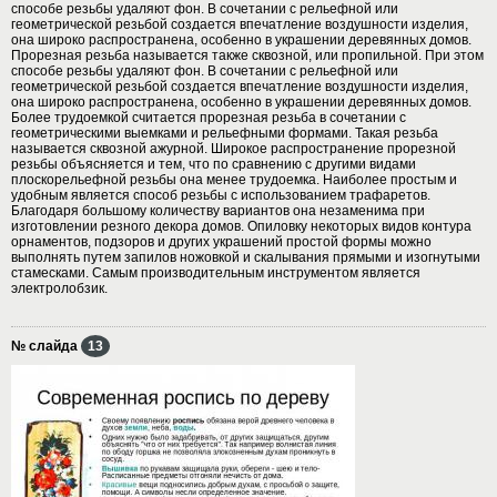
способе резьбы удаляют фон. В сочетании с рельефной или
геометрической резьбой создается впечатление воздушности изделия,
она широко распространена, особенно в украшении деревянных домов.
Прорезная резьба называется также сквозной, или пропильной. При этом
способе резьбы удаляют фон. В сочетании с рельефной или
геометрической резьбой создается впечатление воздушности изделия,
она широко распространена, особенно в украшении деревянных домов.
Более трудоемкой считается прорезная резьба в сочетании с
геометрическими выемками и рельефными формами. Такая резьба
называется сквозной ажурной. Широкое распространение прорезной
резьбы объясняется и тем, что по сравнению с другими видами
плоскорельефной резьбы она менее трудоемка. Наиболее простым и
удобным является способ резьбы с использованием трафаретов.
Благодаря большому количеству вариантов она незаменима при
изготовлении резного декора домов. Опиловку некоторых видов контура
орнаментов, подзоров и других украшений простой формы можно
выполнять путем запилов ножовкой и скалывания прямыми и изогнутыми
стамесками. Самым производительным инструментом является
электролобзик.
№ слайда
13