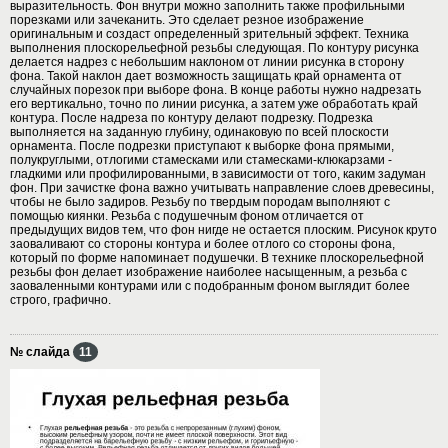
выразительность. Фон внутри можно заполнить также профильными
порезками или зачеканить. Это сделает резное изображение
оригинальным и создаст определенный зрительный эффект. Техника
выполнения плоскорельефной резьбы следующая. По контуру рисунка
делается надрез с небольшим наклоном от линии рисунка в сторону
фона. Такой наклон дает возможность защищать край орнамента от
случайных порезок при выборе фона. В конце работы нужно надрезать
его вертикально, точно по линии рисунка, а затем уже обработать край
контура. После надреза по контуру делают подрезку. Подрезка
выполняется на заданную глубину, одинаковую по всей плоскости
орнамента. После подрезки приступают к выборке фона прямыми,
полукруглыми, отлогими стамесками или стамесками-клюкарзами -
гладкими или профилированными, в зависимости от того, каким задуман
фон. При зачистке фона важно учитывать направление слоев древесины,
чтобы не было задиров. Резьбу по твердым породам выполняют с
помощью киянки. Резьба с подушечным фоном отличается от
предыдущих видов тем, что фон нигде не остается плоским. Рисунок круто
заоваливают со стороны контура и более отлого со стороны фона,
который по форме напоминает подушечки. В технике плоскорельефной
резьбы фон делает изображение наиболее насыщенным, а резьба с
заоваленными контурами или с подобранным фоном выглядит более
строго, графично.
№ слайда
11