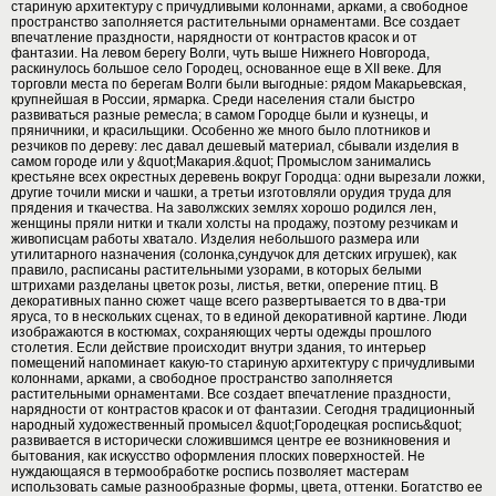
стариную архитектуру с причудливыми колоннами, арками, а свободное
пространство заполняется растительными орнаментами. Все создает
впечатление праздности, нарядности от контрастов красок и от
фантазии. На левом берегу Волги, чуть выше Нижнего Новгорода,
раскинулось большое село Городец, основанное еще в XII веке. Для
торговли места по берегам Волги были выгодные: рядом Макарьевская,
крупнейшая в России, ярмарка. Среди населения стали быстро
развиваться разные ремесла; в самом Городце были и кузнецы, и
пряничники, и красильщики. Особенно же много было плотников и
резчиков по дереву: лес давал дешевый материал, сбывали изделия в
самом городе или у &quot;Макария.&quot; Промыслом занимались
крестьяне всех окрестных деревень вокруг Городца: одни вырезали ложки,
другие точили миски и чашки, а третьи изготовляли орудия труда для
прядения и ткачества. На заволжских землях хорошо родился лен,
женщины пряли нитки и ткали холсты на продажу, поэтому резчикам и
живописцам работы хватало. Изделия небольшого размера или
утилитарного назначения (солонка,сундучок для детских игрушек), как
правило, расписаны растительными узорами, в которых белыми
штрихами разделаны цветок розы, листья, ветки, оперение птиц. В
декоративных панно сюжет чаще всего развертывается то в два-три
яруса, то в нескольких сценах, то в единой декоративной картине. Люди
изображаются в костюмах, сохраняющих черты одежды прошлого
столетия. Если действие происходит внутри здания, то интерьер
помещений напоминает какую-то стариную архитектуру с причудливыми
колоннами, арками, а свободное пространство заполняется
растительными орнаментами. Все создает впечатление праздности,
нарядности от контрастов красок и от фантазии. Сегодня традиционный
народный художественный промысел &quot;Городецкая роспись&quot;
развивается в исторически сложившимся центре ее возникновения и
бытования, как искусство оформления плоских поверхностей. Не
нуждающаяся в термообработке роспись позволяет мастерам
использовать самые разнообразные формы, цвета, оттенки. Богатство ее