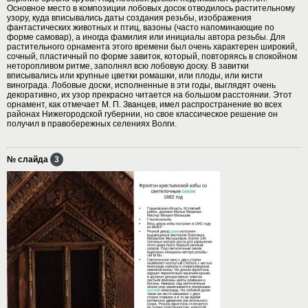
Основное место в композиции лобовых досок отводилось растительному
узору, куда вписывались даты создания резьбы, изображения
фантастических животных и птиц, вазоны (часто напоминающие по
форме самовар), а иногда фамилия или инициалы автора резьбы. Для
растительного орнамента этого времени был очень характерен широкий,
сочный, пластичный по форме завиток, который, повторяясь в спокойном
неторопливом ритме, заполнял всю лобовую доску. В завитки
вписывались или крупные цветки ромашки, или плоды, или кисти
винограда. Лобовые доски, исполненные в эти годы, выглядят очень
декоративно, их узор прекрасно читается на большом расстоянии. Этот
орнамент, как отмечает М. П. Званцев, имел распространение во всех
районах Нижегородской губернии, но свое классическое решение он
получил в правобережных селениях Волги.
№ слайда
3