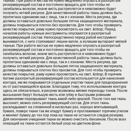
тканью. При работе кистью ее нужно медленно опускать в разогретый
резервирующий состав и постоянно вращать для того чтобы не
загибались волоски, иначе кисть растреплется и невозможно будет
получить четкий рисунок. Для качественной работы ткань должна быть
пропитана одинаково как с лица, так и с изнанки. Места рисунка, где
должны оставаться довольно большие пятна защищенного материала,
должны покрываться плотно без просветов. Для того чтобы проверить
качество покрытия, раму нужно просмотреть на свет. &nbsp; Перед
началом работы нужные инструменты опускаются в разогретый
резервирующий состав. Непосредственно перед рабой инструмент
вынимается, с него стряхивают лишни капли, а излишки вытирают мягкой
тканью. При работе кистью ее нужно медленно опускать в разогретый
резервирующий состав и постоянно вращать для того чтобы не
загибались волоски, иначе кисть растреплется и невозможно будет
получить четкий рисунок. Для качественной работы ткань должна быть
пропитана одинаково как с лица, так и с изнанки. Места рисунка, где
должны оставаться довольно большие пятна защищенного материала,
должны покрываться плотно без просветов. Для того чтобы проверить
качество покрытия, раму нужно просмотреть на свет. &nbsp; В горячем
батике разогретый резервирующий состав используется для нанесения
контура, им же покрываются отдельные участки ткани для предохранения
их от растекающейся краски. Благодаря тому, что использование контура
здесь не обязательно, в рисунке возможны мягкие переходы тонов. После
высыхания берут большую кисть или губку и быстрыми ровными
движениями перекрывают ткань какой-либо краской. После того как ткань
высохнет, можно снять резервирующий состав. Для этого ткань
раскладывают на сложенной в несколько раз, хорошо впитывающей,
бумаге, поверх ткани так же кладут бумагу и проглаживают горячим утюгом
и меняют бумагу до тех пор пока на ткани не останется следов резерва.
Для окончания очищения ткани ее можно очистить бензином. После всех
операций на ткани остается белый узор на цветном фоне.