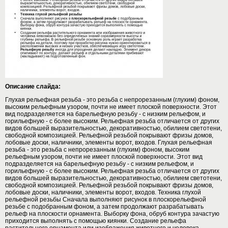
Описание слайда:
Глухая рельефная резьба - это резьба с непрорезанным (глухим) фоном,
высоким рельефным узором, почти не имеет плоской поверхности. Этот
вид подразделяется на барельефную резьбу - с низким рельефом, и
горильефную - с более высоким. Рельефная резьба отличается от других
видов большей выразительностью, декоративностью, обилием светотени,
свободной композицией. Рельефной резьбой покрывают фризы домов,
лобовые доски, наличники, элементы ворот, входов. Глухая рельефная
резьба - это резьба с непрорезанным (глухим) фоном, высоким
рельефным узором, почти не имеет плоской поверхности. Этот вид
подразделяется на барельефную резьбу - с низким рельефом, и
горильефную - с более высоким. Рельефная резьба отличается от других
видов большей выразительностью, декоративностью, обилием светотени,
свободной композицией. Рельефной резьбой покрывают фризы домов,
лобовые доски, наличники, элементы ворот, входов. Техника глухой
рельефной резьбы Сначала выполняют рисунок в плоскорельефной
резьбе с подобранным фоном, а затем продолжают разрабатывать
рельеф на плоскости орнамента. Выборку фона, обруб контура зачастую
приходится выполнять с помощью киянки. Создание рельефа
растительного орнамента или изображения животного и человека