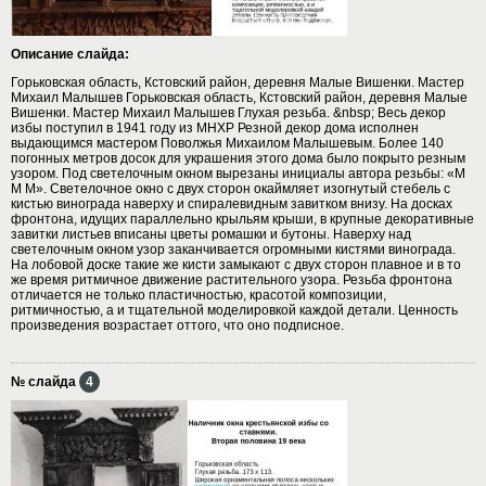
Описание слайда:
Горьковская область, Кстовский район, деревня Малые Вишенки. Мастер
Михаил Малышев Горьковская область, Кстовский район, деревня Малые
Вишенки. Мастер Михаил Малышев Глухая резьба. &nbsp; Весь декор
избы поступил в 1941 году из МНХР Резной декор дома исполнен
выдающимся мастером Поволжья Михаилом Малышевым. Более 140
погонных метров досок для украшения этого дома было покрыто резным
узором. Под светелочным окном вырезаны инициалы автора резьбы: «М
М М». Светелочное окно с двух сторон окаймляет изогнутый стебель с
кистью винограда наверху и спиралевидным завитком внизу. На досках
фронтона, идущих параллельно крыльям крыши, в крупные декоративные
завитки листьев вписаны цветы ромашки и бутоны. Наверху над
светелочным окном узор заканчивается огромными кистями винограда.
На лобовой доске такие же кисти замыкают с двух сторон плавное и в то
же время ритмичное движение растительного узора. Резьба фронтона
отличается не только пластичностью, красотой композиции,
ритмичностью, а и тщательной моделировкой каждой детали. Ценность
произведения возрастает оттого, что оно подписное.
№ слайда
4