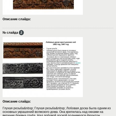
Описание слайда:
№ слайда
2
Описание слайда:
Глухая резьба&nbsp; Глухая резьба&nbsp; Лобовая доска была одним из
основных украшений волжского дома. Она крепилась над окнами на
верхние бревна сруба. Над лобовой доской поднимался фронтон.