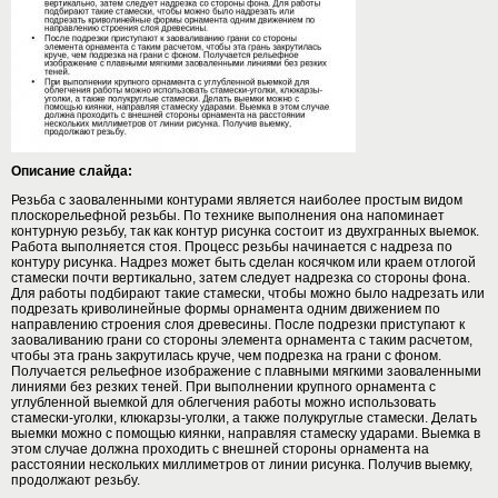
Описание слайда:
Резьба с заоваленными контурами является наиболее простым видом
плоскорельефной резьбы. По технике выполнения она напоминает
контурную резьбу, так как контур рисунка состоит из двухгранных выемок.
Работа выполняется стоя. Процесс резьбы начинается с надреза по
контуру рисунка. Надрез может быть сделан косячком или краем отлогой
стамески почти вертикально, затем следует надрезка со стороны фона.
Для работы подбирают такие стамески, чтобы можно было надрезать или
подрезать криволинейные формы орнамента одним движением по
направлению строения слоя древесины. После подрезки приступают к
заоваливанию грани со стороны элемента орнамента с таким расчетом,
чтобы эта грань закрутилась круче, чем подрезка на грани с фоном.
Получается рельефное изображение с плавными мягкими заоваленными
линиями без резких теней. При выполнении крупного орнамента с
углубленной выемкой для облегчения работы можно использовать
стамески-уголки, клюкарзы-уголки, а также полукруглые стамески. Делать
выемки можно с помощью киянки, направляя стамеску ударами. Выемка в
этом случае должна проходить с внешней стороны орнамента на
расстоянии нескольких миллиметров от линии рисунка. Получив выемку,
продолжают резьбу.