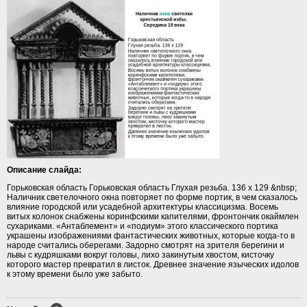
Описание слайда:
Горьковская область Горьковская область Глухая резьба. 136 х 129 &nbsp;
Наличник светелочного окна повторяет по форме портик, в чем сказалось
влияние городской или усадебной архитектуры классицизма. Восемь
витых колонок снабжены коринфскими капителями, фронтончик окаймлен
сухариками. «Антаблемент» и «подиум» этого классического портика
украшены изображениями фантастических животных, которые когда-то в
народе считались оберегами. Задорно смотрят на зрителя берегини и
львы с кудряшками вокруг головы, лихо закинутым хвостом, кисточку
которого мастер превратил в листок. Древнее значение языческих идолов
к этому времени было уже забыто.