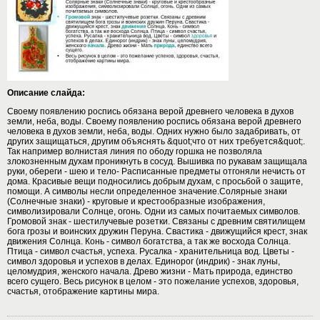
Описание слайда:
Своему появлению роспись обязана верой древнего человека в духов
земли, неба, воды. Своему появлению роспись обязана верой древнего
человека в духов земли, неба, воды. Одних нужно было задабривать, от
других защищаться, другим объяснять &quot;что от них требуется&quot;.
Так например волнистая линия по ободу горшка не позволяла
злокозненным духам проникнуть в сосуд. Вышивка по рукавам защищала
руки, обереги - шею и тело- Расписанные предметы отгоняли нечисть от
дома. Красивые вещи подносились добрым духам, с просьбой о защите,
помощи. А символы несли определeнное значение.Солярные знаки
(Солнечные знаки) - круговые и крестообразные изображения,
символизировали Солнце, огонь. Одни из самых почитаемых символов.
Громовой знак - шестилучевые розетки. Связаны с древним святилищем
бога грозы и воинских дружин Перуна. Свастика - движущийся крест, знак
движения Солнца. Конь - символ богатства, а так же восхода Солнца.
Птица - символ счастья, успеха. Русалка - хранительница вод. Цветы -
символ здоровья и успехов в делах. Единорог (индрик) - знак луны,
целомудрия, женского начала. Древо жизни - Мать природа, единство
всего сущего. Весь рисунок в целом - это пожелание успехов, здоровья,
счастья, отображение картины мира.