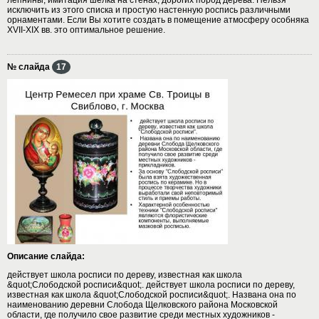
исключить из этого списка и простую настенную роспись различными
орнаментами. Если Вы хотите создать в помещение атмосферу особняка
XVII-XIX вв. это оптимальное решение.
№ слайда
17
Описание слайда:
действует школа росписи по дереву, известная как школа
&quot;Слободской росписи&quot;. действует школа росписи по дереву,
известная как школа &quot;Слободской росписи&quot;. Названа она по
наименованию деревни Слобода Щелковского района Московской
области, где получило свое развитие среди местных художников -