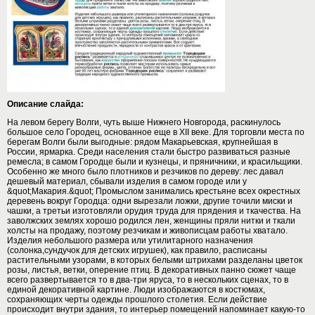
Описание слайда:
На левом берегу Волги, чуть выше Нижнего Новгорода, раскинулось
большое село Городец, основанное еще в XII веке. Для торговли места по
берегам Волги были выгодные: рядом Макарьевская, крупнейшая в
России, ярмарка. Среди населения стали быстро развиваться разные
ремесла; в самом Городце были и кузнецы, и пряничники, и красильщики.
Особенно же много было плотников и резчиков по дереву: лес давал
дешевый материал, сбывали изделия в самом городе или у
&quot;Макария.&quot; Промыслом занимались крестьяне всех окрестных
деревень вокруг Городца: одни вырезали ложки, другие точили миски и
чашки, а третьи изготовляли орудия труда для прядения и ткачества. На
заволжских землях хорошо родился лен, женщины пряли нитки и ткали
холсты на продажу, поэтому резчикам и живописцам работы хватало.
Изделия небольшого размера или утилитарного назначения
(солонка,сундучок для детских игрушек), как правило, расписаны
растительными узорами, в которых белыми штрихами разделаны цветок
розы, листья, ветки, оперение птиц. В декоративных панно сюжет чаще
всего развертывается то в два-три яруса, то в нескольких сценах, то в
единой декоративной картине. Люди изображаются в костюмах,
сохраняющих черты одежды прошлого столетия. Если действие
происходит внутри здания, то интерьер помещений напоминает какую-то