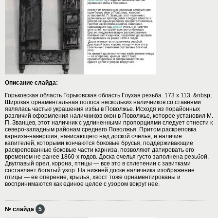
Описание слайда:
Горьковская область Горьковская область Глухая резьба. 173 х 113. &nbsp;
Широкая орнаментальная полоса нескольких наличников со ставнями
являлась частью украшения избы в Поволжье. Исходя из порайонных
различий оформления наличников окон в Поволжье, которое установил М.
П. Званцев, этот наличник с удлиненными пропорциями следует отнести к
северо-западным районам среднего Поволжья. Притом раскреповка
карниза-навершия, нависающего над доской очелья, и наличие
капителей, которыми кончаются боковые брусья, поддерживающие
раскрепованные боковые части карниза, позволяют датировать его
временем не ранее 1860-х годов. Доска очелья густо заполнена резьбой.
Двуглавый орел, корона, птицы — все это в сплетении с завитками
составляет богатый узор. На нижней доске наличника изображение
птицы — ее оперение, крылья, хвост тоже орнаментированы и
воспринимаются как единое целое с узором вокруг нее.
№ слайда
5