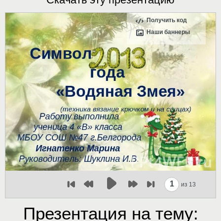
Получить код
Наши баннеры
1
из 13
Презентация на тему: