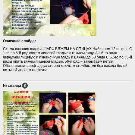
Описание слайда:
Схема вязания шарфа ШАРФ ВЯЖЕМ НА СПИЦАХ Набираем 12 петель С
1-го по 5-й ряд вяжем лицевой гладью в каждом ряду. А с 6-го ряда
чередуем лицевую и изнаночную гладь и Вяжем до 50 ряда С 51-го по 55-й
ряды опять вяжем лицевой гладью. 56-й ряд – закрываем петли.
Обвязываем шарф с двух сторон крючком столбиками без накида белой
нитью И делаем кисточки.
№ слайда
8