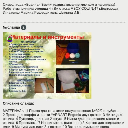
Символ года «Водяная Змея» техника вязание крючком и на спицах)
Работу выполнила ученица 4 «В» класса МБОУ СОШ №47 г.Белгорода
Игнатенко Марина Руководитель: Шуклина И.В.
№ слайда
2
Описание слайда:
МАТЕРИАЛЫ: 1.Пряжа для тела змеи полушерстяная №32/2 голубая.
2.Пряжа для шарфа и шапки YARNART Begonia двух цветов. 3.Нитки для
язычка. 4.Пуговицы для глаз 2 штуки. 5.Нитки для пришивания глазок и
язычка. 6.Проволока. 7.Наполнитель (синтепон) 8.Картон для подставки и
елки. 9.Мишура для елки 2-х цветов. 10.Вата для имитации снега.