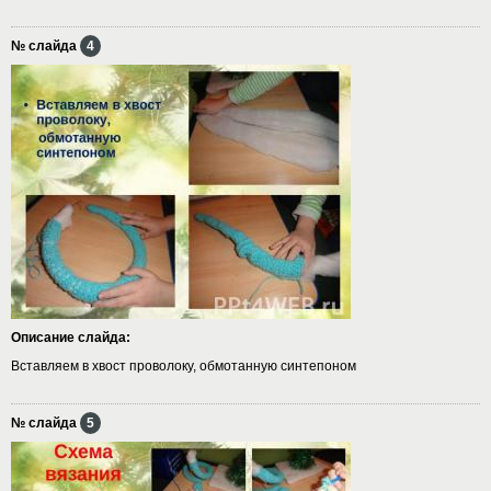
№ слайда
4
Описание слайда:
Вставляем в хвост проволоку, обмотанную синтепоном
№ слайда
5