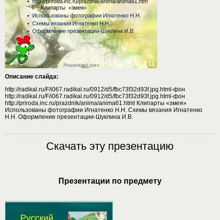
Описание слайда:
http://radikal.ru/F/i067.radikal.ru/0912/d5/fbc73f32d93f.jpg.html-фон
http://radikal.ru/F/i067.radikal.ru/0912/d5/fbc73f32d93f.jpg.html-фон
http://priroda.inc.ru/prazdnik/anima/anima61.html Клипарты «змея»
Использованы фотографии Игнатенко Н.Н. Схемы вязания Игнатенко
Н.Н. Оформление презентации-Шуклина И.В.
Скачать эту презентацию
Презентации по предмету