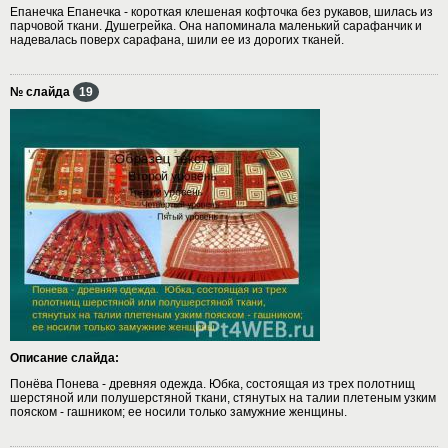
Епанечка Епанечка - короткая клешеная кофточка без рукавов, шилась из
парчовой ткани. Душегрейка. Она напоминала маленький сарафанчик и
надевалась поверх сарафана, шили ее из дорогих тканей.
№ слайда
19
Описание слайда:
Понёва Понева - древняя одежда. Юбка, состоящая из трех полотнищ
шерстяной или полушерстяной ткани, стянутых на талии плетеным узким
пояском - гашником; ее носили только замужние женщины.