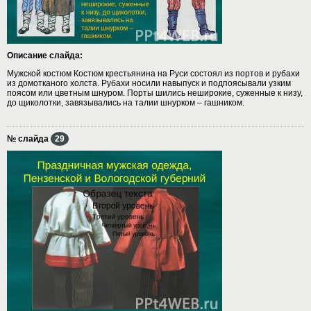
Описание слайда:
Мужской костюм Костюм крестьянина на Руси состоял из портов и рубахи
из домотканого холста. Рубахи носили навыпуск и подпоясывали узким
поясом или цветным шнуром. Порты шились неширокие, суженные к низу,
до щиколотки, завязывались на талии шнурком – гашником.
№ слайда
29