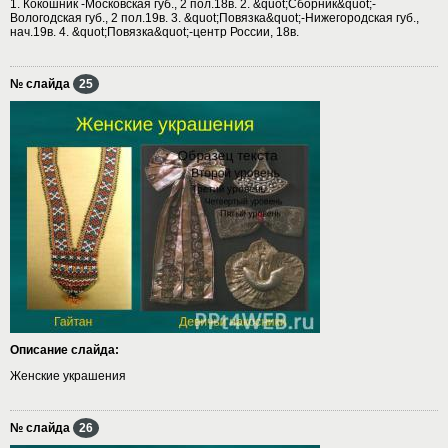
1. Кокошник -Московская губ., 2 пол.18в. 2. &quot;Сборник&quot;-
Вологодская губ., 2 пол.19в. 3. &quot;Повязка&quot;-Нижегородская губ.,
нач.19в. 4. &quot;Повязка&quot;-центр России, 18в.
№ слайда
25
Описание слайда:
Женские украшения
№ слайда
26