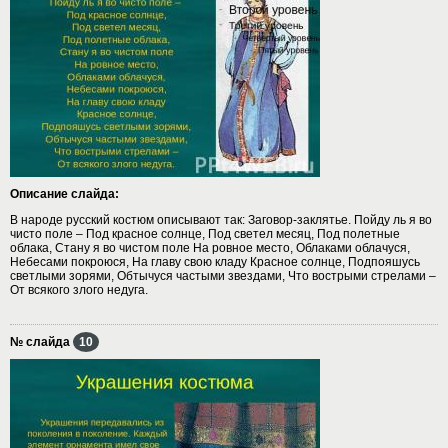
Описание слайда:
В народе русский костюм описывают так: Заговор-заклятье. Пойду ль я во
чисто поле – Под красное солнце, Под светел месяц, Под полетные
облака, Стану я во чистом поле На ровное место, Облаками облачуся,
Небесами покроюся, На главу свою кладу Красное солнце, Подпояшусь
светлыми зорями, Обтычуся частыми звездами, Что вострыми стрелами –
От всякого злого недуга.
№ слайда
10