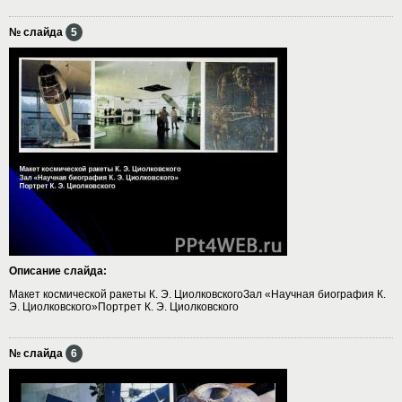
№ слайда
5
Описание слайда:
Макет космической ракеты К. Э. ЦиолковскогоЗал «Научная биография К.
Э. Циолковского»Портрет К. Э. Циолковского
№ слайда
6