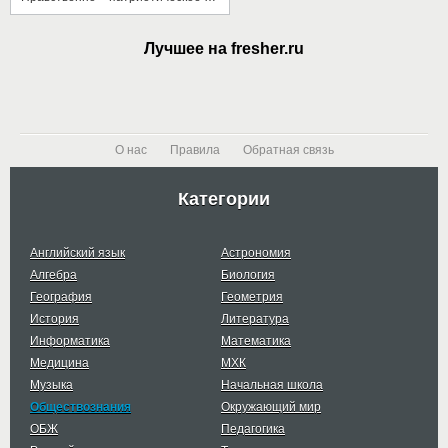
Лучшее на fresher.ru
О нас
Правила
Обратная связь
Категории
Английский язык
Астрономия
Алгебра
Биология
География
Геометрия
История
Литература
Информатика
Математика
Медицина
МХК
Музыка
Начальная школа
Обществознания
Окружающий мир
ОБЖ
Педагогика