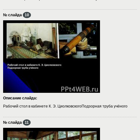
№ слайда
10
Описание слайда:
Рабочий стол в кабинете К. Э. ЦиолковскогоПодзорная труба учёного
№ слайда
11