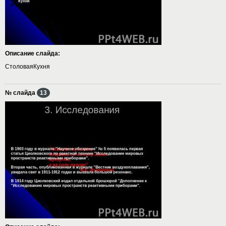
Описание слайда:
СтоловаяКухня
№ слайда
13