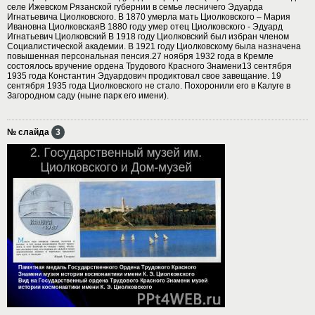
селе Ижевском Рязанской губернии в семье лесничего Эдуарда
Игнатьевича Циолковского. В 1870 умерла мать Циолковского – Мария
Ивановна ЦиолковскаяВ 1880 году умер отец Циолковского - Эдуард
Игнатьевич Циолковский В 1918 году Циолковский был избран членом
Социалистической академии. В 1921 году Циолковскому была назначена
повышенная персональная пенсия.27 ноября 1932 года в Кремле
состоялось вручение ордена Трудового Красного Знамени13 сентября
1935 года Константин Эдуардович продиктовал свое завещание. 19
сентября 1935 года Циолковского не стало. Похоронили его в Калуге в
Загородном саду (ныне парк его имени).
№ слайда
3