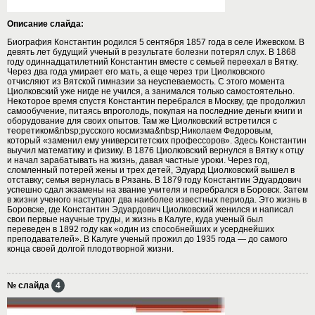
Описание слайда:
Биография Константин родился 5 сентября 1857 года в селе Ижевском. В
девять лет будущий ученый в результате болезни потерял слух. В 1868
году одиннадцатилетний Константин вместе с семьей переехал в Вятку.
Через два года умирает его мать, а еще через три Циолковского
отчисляют из Вятской гимназии за неуспеваемость. С этого момента
Циолковский уже нигде не учился, а занимался только самостоятельно.
Некоторое время спустя Константин перебрался в Москву, где продолжил
самообучение, питаясь впроголодь, покупая на последние деньги книги и
оборудование для своих опытов. Там же Циолковский встретился с
теоретиком&nbsp;русского космизма&nbsp;Николаем Федоровым,
который «заменил ему университетских профессоров». Здесь Константин
выучил математику и физику. В 1876 Циолковский вернулся в Вятку к отцу
и начал зарабатывать на жизнь, давая частные уроки. Через год,
сломленный потерей жены и трех детей, Эдуард Циолковский вышел в
отставку; семья вернулась в Рязань. В 1879 году Константин Эдуардович
успешно сдал экзамены на звание учителя и перебрался в Боровск. Затем
в жизни ученого наступают два наиболее известных периода. Это жизнь в
Боровске, где Константин Эдуардович Циолковский женился и написал
свои первые научные труды, и жизнь в Калуге, куда ученый был
переведен в 1892 году как «один из способнейших и усерднейших
преподавателей». В Калуге ученый прожил до 1935 года — до самого
конца своей долгой плодотворной жизни.
№ слайда
4