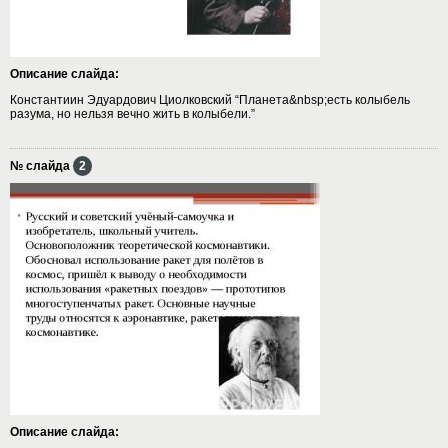
Описание слайда:
Константиин Эдуардович Циолковский “Планета&nbsp;есть колыбель
разума, но нельзя вечно жить в колыбели.”
№ слайда
2
Описание слайда: