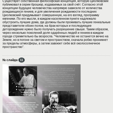
Существует собственная философская концепция, которую Циолковский
публиковал в серии брошюр, издаваемых за свой счёт. Согласно этой
концепции будущее человечества напрямую зависело от количества
рождающихся гениев, и для увеличения рождаемости последних
Циолковский придумывает совершенную, на его взгляд, программу
евгеники. По его мысли, в каждом населенном пункте надлежало
обустроить лучшие дома, где должны были проживать лучшие гениальные
представители обоих полов, на брак которых и последующее
деторождение нужно было получать разрешение свыше. Таким образом,
через несколько поколений доля одарённых людей и гениев в каждом
городе стремительно бы возросла. “Человечество не останется вечно на
Земле, но в погоне за светом и пространством, сначала робко проникнет
за пределы атмосферы, а затем завоюет себе всё околосолнечное
пространство”.
№ слайда
11