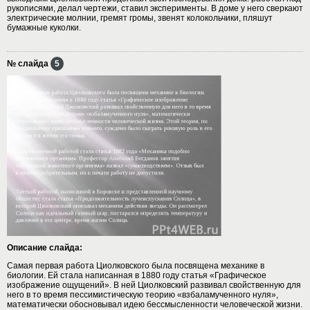
рукописями, делал чертежи, ставил эксперименты. В доме у него сверкают
электрические молнии, гремят громы, звенят колокольчики, пляшут
бумажные куколки.
№ слайда
5
Описание слайда:
Самая первая работа Циолковского была посвящена механике в
биологии. Ей стала написанная в 1880 году статья «Графическое
изображение ощущений». В ней Циолковский развивал свойственную для
него в то время пессимистическую теорию «взбаламученного нуля»,
математически обосновывал идею бессмысленности человеческой жизни.