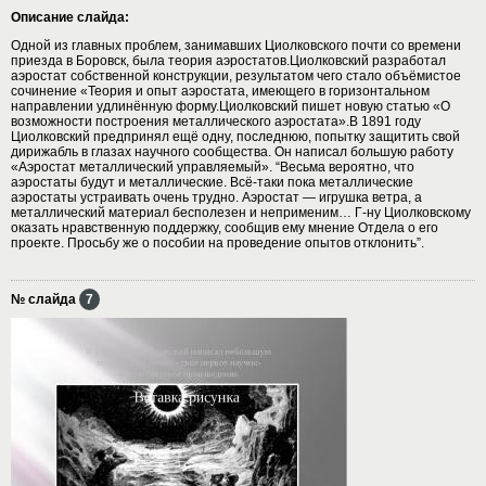
Описание слайда:
Одной из главных проблем, занимавших Циолковского почти со времени
приезда в Боровск, была теория аэростатов.Циолковский разработал
аэростат собственной конструкции, результатом чего стало объёмистое
сочинение «Теория и опыт аэростата, имеющего в горизонтальном
направлении удлинённую форму.Циолковский пишет новую статью «О
возможности построения металлического аэростата».В 1891 году
Циолковский предпринял ещё одну, последнюю, попытку защитить свой
дирижабль в глазах научного сообщества. Он написал большую работу
«Аэростат металлический управляемый». “Весьма вероятно, что
аэростаты будут и металлические. Всё-таки пока металлические
аэростаты устраивать очень трудно. Аэростат — игрушка ветра, а
металлический материал бесполезен и неприменим… Г-ну Циолковскому
оказать нравственную поддержку, сообщив ему мнение Отдела о его
проекте. Просьбу же о пособии на проведение опытов отклонить”.
№ слайда
7