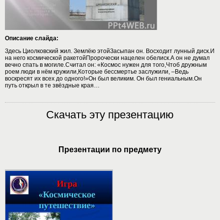
Описание слайда:
Здесь Циолковский жил. Землёю этойЗасыпан он. Восходит лунный диск.И
на него космической ракетойПророчески нацелен обелиск.А он не думал
вечно спать в могиле.Считал он: «Космос нужен для того,Чтоб дружным
роем люди в нём кружили,Которые бессмертье заслужили, –Ведь
воскресят их всех до одного!»Он был великим. Он был гениальным.Он
путь открыл в те звёздные края…
Скачать эту презентацию
Презентации по предмету