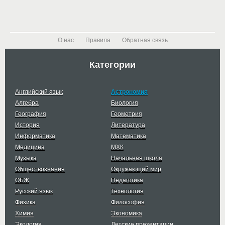
О нас
Правила
Обратная связь
Категории
Английский язык
Астрономия
Алгебра
Биология
География
Геометрия
История
Литература
Информатика
Математика
Медицина
МХК
Музыка
Начальная школа
Обществознания
Окружающий мир
ОБЖ
Педагогика
Русский язык
Технология
Физика
Философия
Химия
Экономика
Экология
Детские презентации