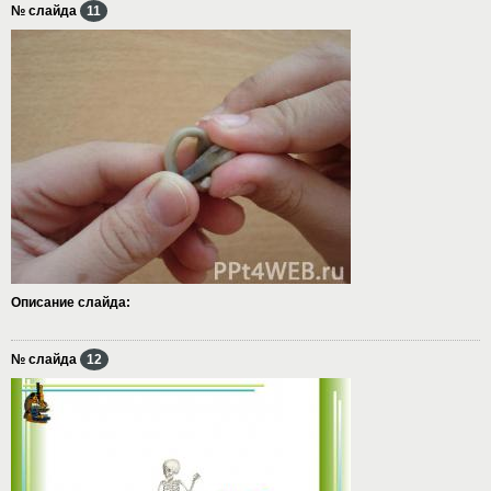
№ слайда
11
Описание слайда:
№ слайда
12