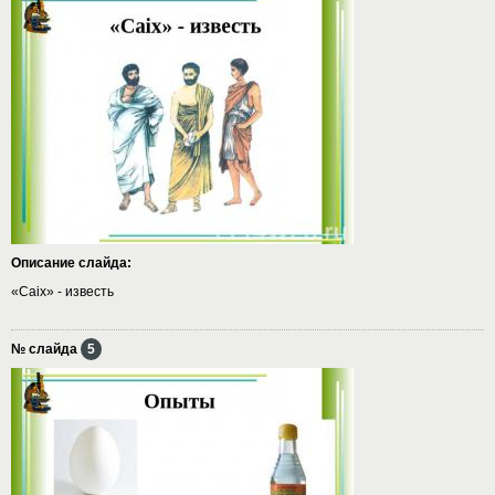
Описание слайда:
«Саiх» - известь
№ слайда
5