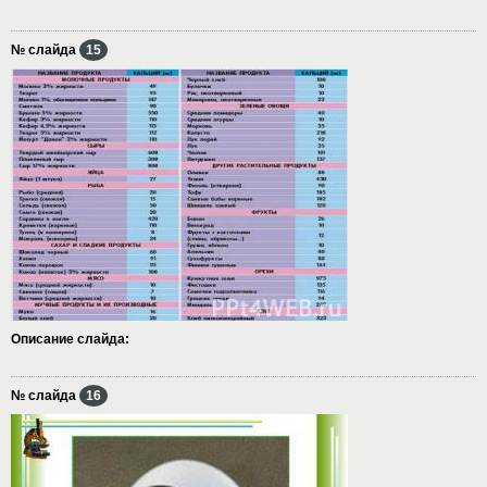
№ слайда
15
Описание слайда:
№ слайда
16