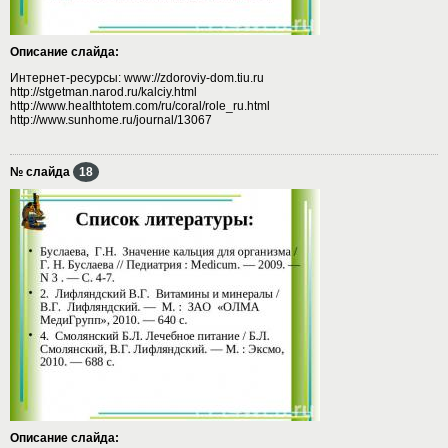
Описание слайда:
Интернет-ресурсы: www://zdoroviy-dom.tiu.ru
http://stgetman.narod.ru/kalciy.html
http://www.healthtotem.com/ru/coral/role_ru.html
http://www.sunhome.ru/journal/13067
№ слайда
18
Описание слайда: