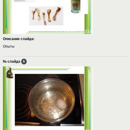
Описание слайда:
Опыты
№ слайда
6