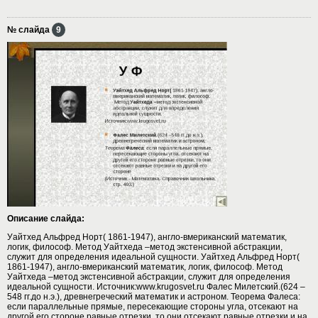
№ слайда
9
Описание слайда:
Уайтхед Альфред Норт( 1861-1947), англо-вмериканский математик,
логик, философ. Метод Уайтхеда –метод экстенсивной абстракции,
служит для определения идеальной сущности. Уайтхед Альфред Норт(
1861-1947), англо-вмериканский математик, логик, философ. Метод
Уайтхеда –метод экстенсивной абстракции, служит для определения
идеальной сущности. Источник:www.krugosvet.ru Фалес Милетский.(624 –
548 гг.до н.э.), древнегреческий математик и астроном. Теорема Фалеса:
если параллельные прямые, пересекающие стороны угла, отсекают на
другой его стороне равные отрезки, то они отсекают равные отрезки и на