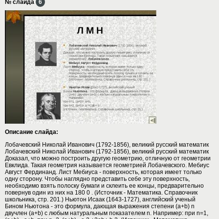
№ слайда
6
Описание слайда:
Лобачевский Николай Иванович (1792-1856), великий русский математик
Лобачевский Николай Иванович (1792-1856), великий русский математик
Доказал, что можно построить другую геометрию, отличную от геометрии
Евклида. Такая геометрия называется геометрией Лобачевского. Мебиус
Август Фердинанд. Лист Мебиуса - поверхность, которая имеет только
одну сторону. Чтобы наглядно представить себе эту поверхность,
необходимо взять полоску бумаги и склеить ее концы, предварительно
повернув один из них на 180 0 . (Источник - Математика. Справочник
школьника, стр. 201.) Ньютон Исаак (1643-1727), английский ученый
Бином Ньютона - это формула, дающая выражения степени (a+b) n
двучлен (a+b) с любым натуральным показателем n. Например: при n=1,