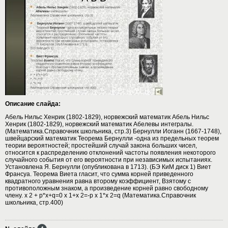
Описание слайда:
Абель Нильс Хенрик (1802-1829), норвежский математик Абель Нильс
Хенрик (1802-1829), норвежский математик Абелевы интегралы.
(Математика.Справочник школьника, стр.3) Бернулли Иоганн (1667-1748),
швейцарский математик Теорема Бернулли -одна из предельных теорем
теории вероятностей; простейший случай закона больших чисел,
относится к распределению отклонений частоты появления некоторого
случайного события от его вероятности при независимых испытаниях.
Установлена Я. Бернулли (опубликована в 1713). (БЭ КиМ диск 1) Виет
Франсуа. Теорема Виета гласит, что сумма корней приведенного
квадратного уравнения равна второму коэффициент, Взятому с
противоположным знаком, а произведение корней равно свободному
члену. x 2 + p*x+q=0 x 1+x 2=-p x 1*x 2=q (Математика.Справочник
школьника, стр.400)