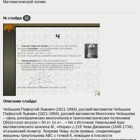
Математической логики.
№ слайда
11
Описание слайда:
Чебышев Пафнутий Львович (1821-1894), русский математик Чебышев
Пафнутий Львович (1821-1894), русский математик Многочлен Чебышева
– связь алгебраических многочленов и тригонометрических полиномов
QN(x)=cosn arccosx = 0n x+ 1n x+…+ Nn x Источник: Никольский Курс
математического анализа М., «Наука»,с.216 Чева Джованни (1648-1734),
итальянский геометр. Теорема Чевы: если прямые, соединяющие
вершины треугольника АВС с точкой К, лежащие в плоскости
треугольника, пересекают противоположные стороны или продолжения в