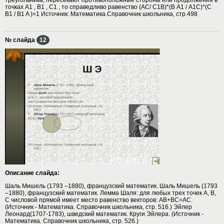
точках А1 , B1 , C1 , то справедливо равенство (AC/ C1B)*(B А1 / А1C)*(C
B1 / B1 A )=1 Источник: Математика.Справочник школьника, стр.498
№ слайда
12
Описание слайда:
Шаль Мишель (1793 –1880), французский математик. Шаль Мишель (1793
–1880), французский математик. Лемма Шаля: для любых трех точек A, B,
C числовой прямой имеет место равенство векторов: AB+BC=AC.
(Источник - Математика. Справочник школьника, стр. 516.) Эйлер
Леонард(1707-1783), шведский математик. Круги Эйлера. (Источник -
Математика. Справочник школьника, стр. 526.)