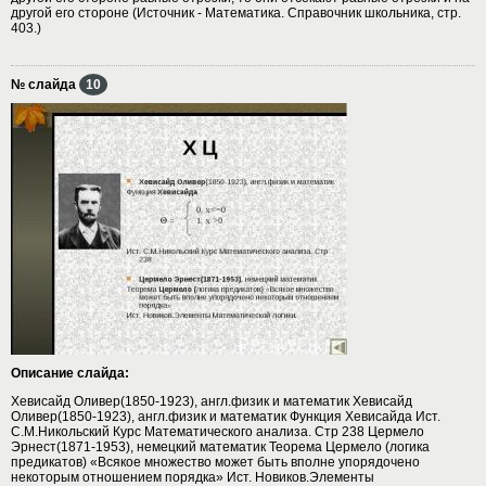
другой его стороне (Источник - Математика. Справочник школьника, стр.
403.)
№ слайда
10
Описание слайда:
Хевисайд Оливер(1850-1923), англ.физик и математик Хевисайд
Оливер(1850-1923), англ.физик и математик Функция Хевисайда Ист.
С.М.Никольский Курс Математического анализа. Стр 238 Цермело
Эрнест(1871-1953), немецкий математик Теорема Цермело (логика
предикатов) «Всякое множество может быть вполне упорядочено
некоторым отношением порядка» Ист. Новиков.Элементы