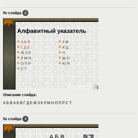
№ слайда
2
Описание слайда:
А Б В А Б В Г Д Е Ж З К Л М Н О П Р С Т
№ слайда
3