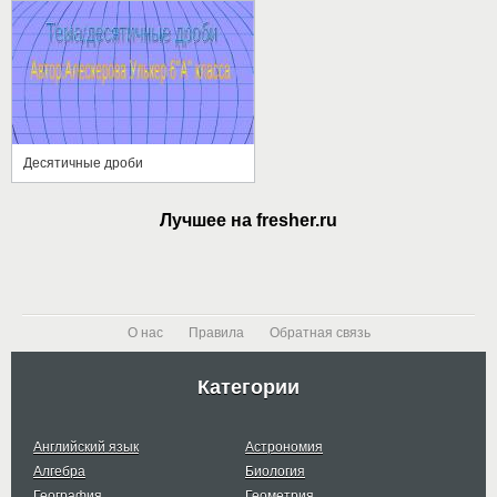
Десятичные дроби
Лучшее на fresher.ru
О нас
Правила
Обратная связь
Категории
Английский язык
Астрономия
Алгебра
Биология
География
Геометрия