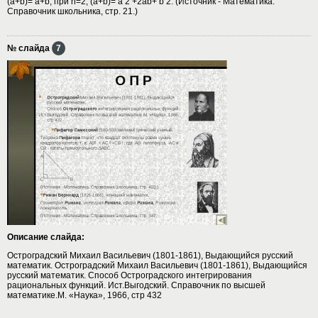
(a+b)= a+b, при n=2, (a+b)= a 2 +2ab+ b 2. (Источник - Математика.
Справочник школьника, стр. 21.)
№ слайда
7
Описание слайда:
Остроградский Михаил Васильевич (1801-1861), Выдающийся русский
математик. Остроградский Михаил Васильевич (1801-1861), Выдающийся
русский математик. Способ Остроградского интегрирования
рациональных функций. Ист.Выгодский. Справочник по высшей
математике.М. «Наука», 1966, стр 432