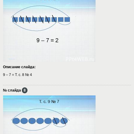
Описание слайда:
9 – 7 = Т. с. 8 № 4
№ слайда
8