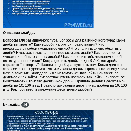
Описание слайда:
Вопросы для разминочного тура: Вопросы для разминочного тура: Какие
дроби вы знаете? Какие дроби являются правильными? Что
представляет собой смешанное число? Что значит взаимно обратные
дроби? В чем заключается основное свойство дроби? Как произвести
умножение обыкновенных дробей? Как разделить обыкновенную дробь
на натуральное число? Как разделить дробь на дробь? Какая дробь
выражает “четверть”? Назовите дробь равную четырем. Какую долю от
часа составляет урок математики? Какая дробь выражает половину? Чем
можно заменить знак деления в математике? Как найти неизвестное
делимое? Как найти неизвестное уменьшаемое? Как найти неизвестное
вычитаемое? Свойство десятичной дроби. Правило деления десятичной
дроби на 10, 100 и т.д. Правило умножения десятичных дробей на 10, 100
ит.д. Как произвести умножение десятичных дробей?
№ слайда
14