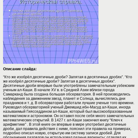
Описание слайда:
“Кто же изобрёл десятичные дроби? Запятая в десятичных дробях”. “Кто
же изобрёл десятичные дроби? Запятая в десятичных дробях”.
Десятичные дроби впервые были употреблены замечательным узбекским
ученым ал-Каши. В начале ХV в. в Средней Азии вблизи города
Самарканд была создана большая обсерватория. В ней производились
наблюдения за движением звезд, планет и Солнца, вычислялись дни
праздников и т. д. В обсерватории работали лучшие ученые того времени.
Руководил обсерваторией ученый Джемшид ибн-Масуд ал-Каши, иногда
называемый Гиясседдином ал-Каши, который был высокообразованным
математиком и астрономом. Он оставил после себя много замечательных
математических открытий. В 1427 г. ал-Каши закончил книгу “Ключ к
арифметике” . В этой книге он впервые в мире употребил десятичные
дроби, дал правила действия с ними, пояснил эти правила на примерах,
подробно описал новую, открытую им систему записи дробей. Для
обозначения разрядов он использовал разные варианты: отделял их