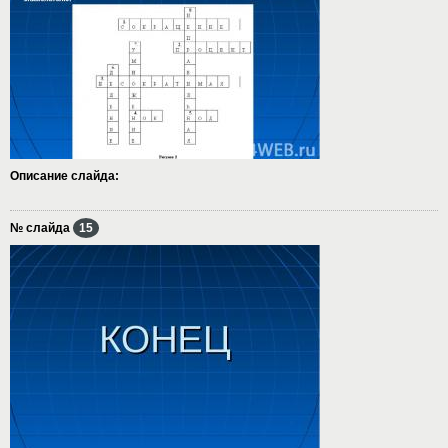
Описание слайда:
№ слайда
15