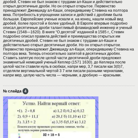
дробей. Стевин не был знаком с трудами ал-Каши и действительно
открыл десятичные дроби. Но он открыл открытое. Первенство
принадлежит Джемшиду ал-Каши, опередившему Стевина на полтора
века. Потребность в упрощении записи и действий с дробями была
большая. Европейские ученые искали и, на конец, нашли новый вид
дробей, более простой и более удобный, В Европе впервые подробно
описал десятичные дроби талантливый фламандский инженер и ученый
Стевин (1548—1620). В книге “О десятой” изданной в 1585 г., Стевин
подробно описал правила действий и преимущества открытых им
десятичных дробей. Стевин не был знаком с трудами ал-Каши и
действительно открыл десятичные дроби. Но он открыл открытое.
Первенство принадлежит Джемшиду ал-Каши, опередившему Стевина на
полтора века. Теперь относительно запятой в десятичных дробях.
Ставить запятую после целой части десятичной дроби предложил
знаменитый немецкий ученый Кеплер (1571 1630). до Кеплера после
целой части ставили нуль в скобках, напри мер, 3,7 писали как 3(0)7,
отделяли вертикальной чертой 3 7 или писали разными чернилами,
напри мер, целую часть числа — черными, а дробную — красными.
№ слайда
4