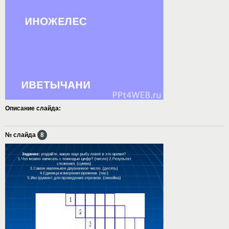
Описание слайда:
№ слайда
8