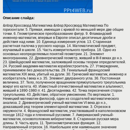
Описание слайда:
&nbsp;Кроссворд Математика &nbsp;Кроссворд Математика По
горизонтали: 5. Прямая, имеющая с кривой по меньшей мере две общие
точки. 6. Геометрическое преобразование фигур. 9. Фламандский
инженер-математик, впервые в Европе описал десятичные дроби и
действия над ними. 10. Единица измерения углов. 13. Старинная
расчетная палочка у русского народа. 14. Математический предмет,
изучаемый в школе. 15. Часть измерительного прибора. 18. Одно из
основных неопределяемых понятий геометрии. 21. Элемент
многогранника. 22. Древнегреческий геометр, живший в III-II веках до н.э.
23. Швейцарский математик, заложивший основы теории определителей.
24. Русский академик-математик кораблестроитель. 27. Утверждение,
принимаемое без доказательства. 29. Гениальный французский
математик XIX века, убитый на дуэли. 30. Греческий математик, инженер и
изобретатель I века н.э. 35. Элемент двугранного угла. 36. Постоянная
величина. 37. Тело, полученное вращением прямоугольного треугольника
вокруг его катета. 40. Известный отечественный математик и альпинист,
живший в 1890-1980 гг. 41. Десятидневка. 42. Точка пересечения сторон
треугольника. 43. Действие, обратное умножению. По вертикали: 1.
Немецкий математик-философ, один из создателей математического
анализа. 2. Древнегреческий ученый-математик VI века до н.э.,
доказавший ряд теорем элементарной математики. 3. Отрезок в
окружности. 4. Французский математик, участвовавший в наполеоновском
походе 1812 года и плененный русскими. 7. Американский ученый-
математик, основоположник кибернетики. 8. Старинная русская мера
длины. 9. Часть круга. 11. Тригонометрическая функция. 12.
Направленный отрезок. 16. Наибольшее или наименьшее значение