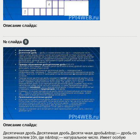
Описание слайда:
№ слайда
9
Описание слайда:
Десятичная дробь Десятичная дробь Десяти чная дробь&nbsp;— дробь со
знаменателем 10n, где n&nbsp;— натуральное число. Имеет особую