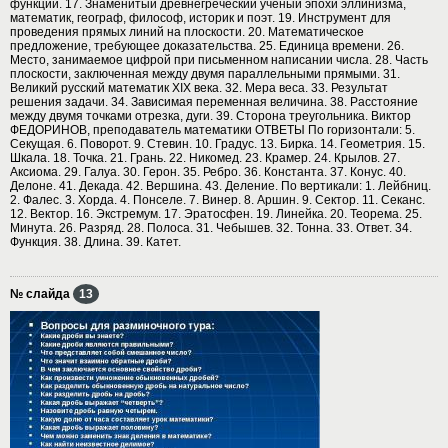
функции. 17. Знаменитый древнегреческий ученый эпохи эллинизма,
математик, географ, философ, историк и поэт. 19. Инструмент для
проведения прямых линий на плоскости. 20. Математическое
предложение, требующее доказательства. 25. Единица времени. 26.
Место, занимаемое цифрой при письменном написании числа. 28. Часть
плоскости, заключенная между двумя параллельными прямыми. 31.
Великий русский математик XIX века. 32. Мера веса. 33. Результат
решения задачи. 34. Зависимая переменная величина. 38. Расстояние
между двумя точками отрезка, дуги. 39. Сторона треугольника. Виктор
ФЕДОРИНОВ, преподаватель математики ОТВЕТЫ По горизонтали: 5.
Секущая. 6. Поворот. 9. Стевин. 10. Градус. 13. Бирка. 14. Геометрия. 15.
Шкала. 18. Точка. 21. Грань. 22. Никомед. 23. Крамер. 24. Крылов. 27.
Аксиома. 29. Галуа. 30. Герон. 35. Ребро. 36. Константа. 37. Конус. 40.
Делоне. 41. Декада. 42. Вершина. 43. Деление. По вертикали: 1. Лейбниц.
2. Фалес. 3. Хорда. 4. Понселе. 7. Винер. 8. Аршин. 9. Сектор. 11. Секанс.
12. Вектор. 16. Экстремум. 17. Эратосфен. 19. Линейка. 20. Теорема. 25.
Минута. 26. Разряд. 28. Полоса. 31. Чебышев. 32. Тонна. 33. Ответ. 34.
Функция. 38. Длина. 39. Катет.
№ слайда
13