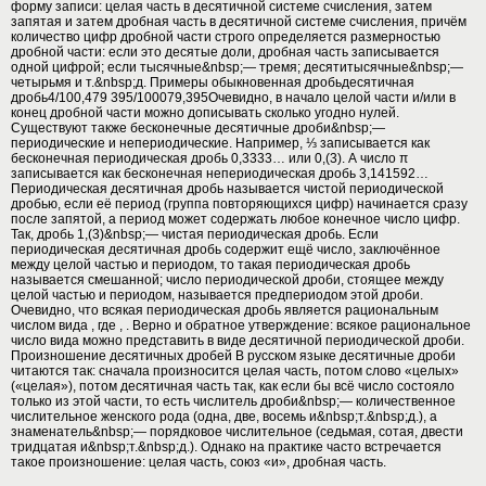
форму записи: целая часть в десятичной системе счисления, затем
запятая и затем дробная часть в десятичной системе счисления, причём
количество цифр дробной части строго определяется размерностью
дробной части: если это десятые доли, дробная часть записывается
одной цифрой; если тысячные&nbsp;— тремя; десятитысячные&nbsp;—
четырьмя и т.&nbsp;д. Примеры обыкновенная дробьдесятичная
дробь4/100,479 395/100079,395Очевидно, в начало целой части и/или в
конец дробной части можно дописывать сколько угодно нулей.
Существуют также бесконечные десятичные дроби&nbsp;—
периодические и непериодические. Например, ⅓ записывается как
бесконечная периодическая дробь 0,3333… или 0,(3). А число π
записывается как бесконечная непериодическая дробь 3,141592…
Периодическая десятичная дробь называется чистой периодической
дробью, если её период (группа повторяющихся цифр) начинается сразу
после запятой, а период может содержать любое конечное число цифр.
Так, дробь 1,(3)&nbsp;— чистая периодическая дробь. Если
периодическая десятичная дробь содержит ещё число, заключённое
между целой частью и периодом, то такая периодическая дробь
называется смешанной; число периодической дроби, стоящее между
целой частью и периодом, называется предпериодом этой дроби.
Очевидно, что всякая периодическая дробь является рациональным
числом вида , где , . Верно и обратное утверждение: всякое рациональное
число вида можно представить в виде десятичной периодической дроби.
Произношение десятичных дробей В русском языке десятичные дроби
читаются так: сначала произносится целая часть, потом слово «целых»
(«целая»), потом десятичная часть так, как если бы всё число состояло
только из этой части, то есть числитель дроби&nbsp;— количественное
числительное женского рода (одна, две, восемь и&nbsp;т.&nbsp;д.), а
знаменатель&nbsp;— порядковое числительное (седьмая, сотая, двести
тридцатая и&nbsp;т.&nbsp;д.). Однако на практике часто встречается
такое произношение: целая часть, союз «и», дробная часть.