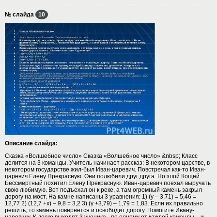
№ слайда
10
Описание слайда:
Сказка «Волшебное число» Сказка «Волшебное число» &nbsp; Класс
делится на 3 команды. Учитель начинает рассказ: В некотором царстве, в
некотором государстве жил-был Иван-царевич. Повстречал как-то Иван-
царевич Елену Прекрасную. Они полюбили друг друга. Но злой Кощей
Бессмертный похитил Елену Прекрасную. Иван-царевич поехал выручать
свою любимую. Вот подъехал он к реке, а там огромный камень закрыл
дорогу на мост. На камне написаны 3 уравнения: 1) (у – 3,71) = 5,46 =
12,77 2) (12,7 +х) – 9,8 = 3,2 3) (у +3,79) – 1,79 = 1,83. Если их правильно
решить, то камень повернется и освободит дорогу. Помогите Ивану-
царевичу. К доске выходят 3 ученика - по одному от каждой команды – и