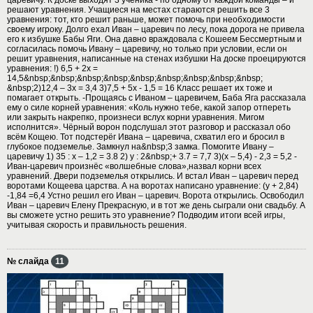
решают уравнения. Учащиеся на местах стараются решить все 3
уравнения: тот, кто решит раньше, может помочь при необходимости
своему игроку. Долго ехал Иван – царевич по лесу, пока дорога не привела
его к избушке Бабы Яги. Она давно враждовала с Кошеем Бессмертным и
согласилась помочь Ивану – царевичу, но только при условии, если он
решит уравнения, написанные на стенах избушки На доске проецируются
уравнения: !) 6,5 + 2х =
14,5&nbsp;&nbsp;&nbsp;&nbsp;&nbsp;&nbsp;&nbsp;&nbsp;&nbsp;
&nbsp;2)12,4 – 3х = 3,4 3)7,5 + 5х - 1,5 = 16 Класс решает их тоже и
помагает открыть. -Прощаясь с Иваном – царевичем, Баба Яга рассказала
ему о силе корней уравнения: «Коль нужно тебе, какой запор отпереть
или закрыть накрепко, произнеси вслух корни уравнения. Мигом
исполнится». Чёрный ворон подслушал этот разговор и рассказал обо
всём Кощею. Тот подстерёг Ивана – царевича, схватил его и бросил в
глубокое подземелье. Замкнул на&nbsp;3 замка. Помогите Ивану –
царевичу 1) 35 : х – 1,2 = 3.8 2) у : 2&nbsp;+ 3.7 = 7,7 3)(х – 5,4) - 2,3 = 5,2 -
Иван-царевич произнёс «волшебные слова»,назвал корни всех
уравнений. Двери подземелья открылись. И встал Иван – царевич перед
воротами Кощеева царства. А на воротах написано уравнение: (у + 2,84)
-1,84 =6,4 Устно решил его Иван – царевич. Ворота открылись. Освободил
Иван – царевич Елену Прекрасную, и в тот же день сыграли они свадьбу. А
вы сможете устно решить это уравнение? Подводим итоги всей игры,
учитывая скорость и правильность решения.
№ слайда
11