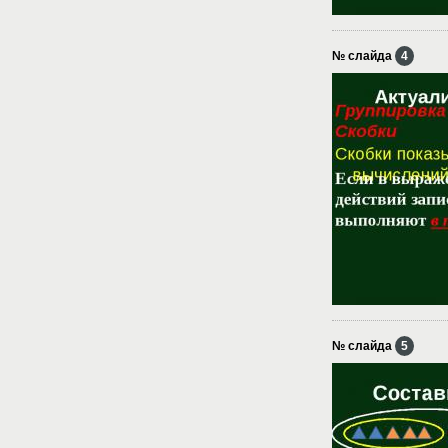
№ слайда
4
№ слайда
5