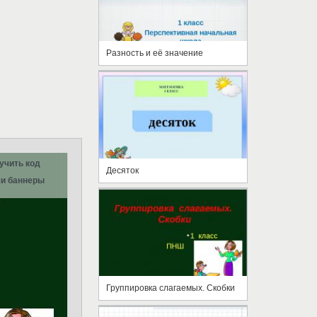
Разность и её значение
учить код
Десяток
и баннеры
Группировка слагаемых. Скобки