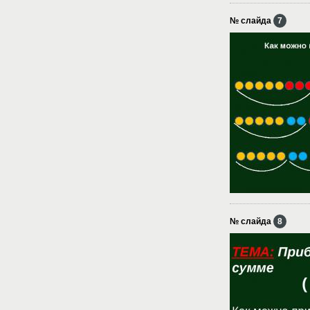
№ слайда
7
№ слайда
8