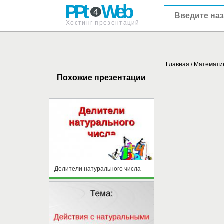
PPt
Web
4
Хостинг презентаций
Главная
/
Математи
Похожие презентации
Делители натурального числа