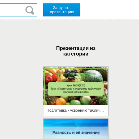
Загрузить
презентацию
Презентации из
категории
Подготовка к усвоению табличных случаев умножения