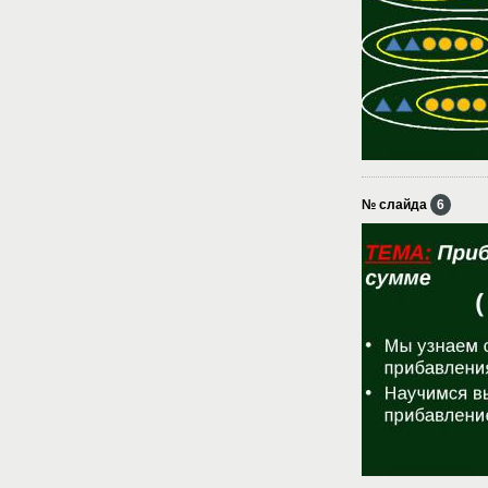
№ слайда
6