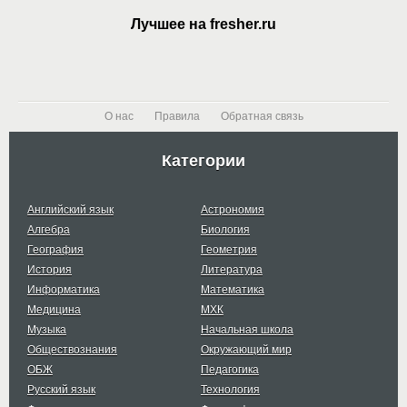
Лучшее на fresher.ru
О нас
Правила
Обратная связь
Категории
Английский язык
Астрономия
Алгебра
Биология
География
Геометрия
История
Литература
Информатика
Математика
Медицина
МХК
Музыка
Начальная школа
Обществознания
Окружающий мир
ОБЖ
Педагогика
Русский язык
Технология