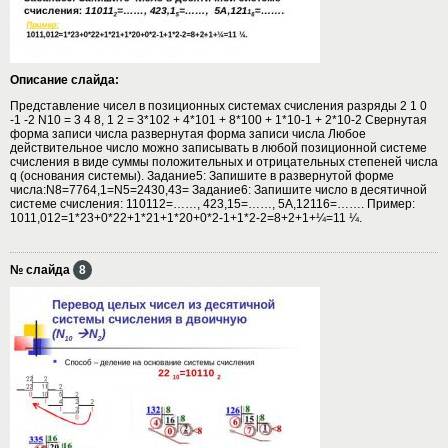
Описание слайда:
Представление чисел в позиционных системах счисления разряды 2 1 0
-1 -2 N10 = 3 4 8, 1 2 = 3*102 + 4*101 + 8*100 + 1*10-1 + 2*10-2 Свернутая
форма записи числа развернутая форма записи числа Любое
действительное число можно записывать в любой позиционной системе
счисления в виде суммы положительных и отрицательных степеней числа
q (основания системы). Задание5: Запишите в развернутой форме
числа:N8=7764,1=N5=2430,43= Задание6: Запишите число в десятичной
системе счисления: 110112=……, 423,15=……, 5А,12116=……. Пример:
1011,012=1*23+0*22+1*21+1*20+0*2-1+1*2-2=8+2+1+¼=11 ¼.
№ слайда
8