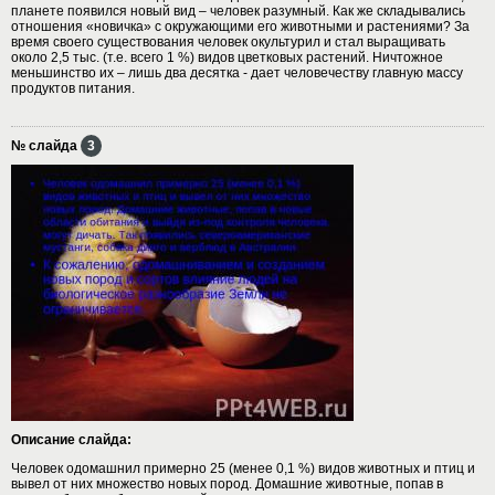
планете появился новый вид – человек разумный. Как же складывались
отношения «новичка» с окружающими его животными и растениями? За
время своего существования человек окультурил и стал выращивать
около 2,5 тыс. (т.е. всего 1 %) видов цветковых растений. Ничтожное
меньшинство их – лишь два десятка - дает человечеству главную массу
продуктов питания.
№ слайда
3
Описание слайда:
Человек одомашнил примерно 25 (менее 0,1 %) видов животных и птиц и
вывел от них множество новых пород. Домашние животные, попав в