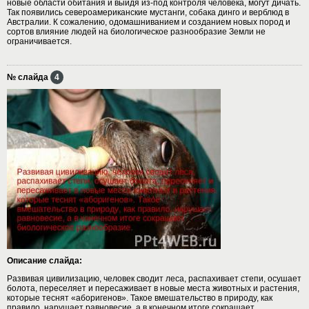
новые области обитания и выйдя из-под контроля человека, могут дичать.
Так появились североамериканские мустанги, собака динго и верблюд в
Австралии. К сожалению, одомашниванием и созданием новых пород и
сортов влияние людей на биологическое разнообразие Земли не
ограничивается.
№ слайда
4
Описание слайда:
Развивая цивилизацию, человек сводит леса, распахивает степи, осушает
болота, переселяет и пересаживает в новые места животных и растения,
которые теснят «аборигенов». Такое вмешательство в природу, как
правило, нарушает равновесие, а в конечном итоге сокращает