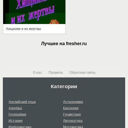
Хищники и их жертвы
Лучшее на fresher.ru
О нас
Правила
Обратная связь
Категории
Английский язык
Астрономия
Алгебра
Биология
География
Геометрия
История
Литература
Информатика
Математика