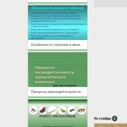
Особенности строения и жизнедеятельности саркожгутиконосцев, инфузорий, споровиков
Процессы жизнедеятельности одноклеточных животных
№ слайда
1