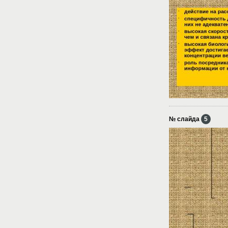
№ слайда
5