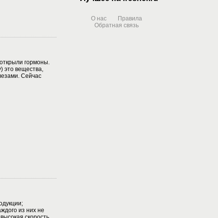
О нас
Правила
Обратная связь
 открыли гормоны.
у) это вещества,
езами. Сейчас
одукции;
ждого из них не
 высокая скорость