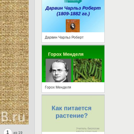
Дарвин Чарльз Роберт
Горох Менделя
1
из 19