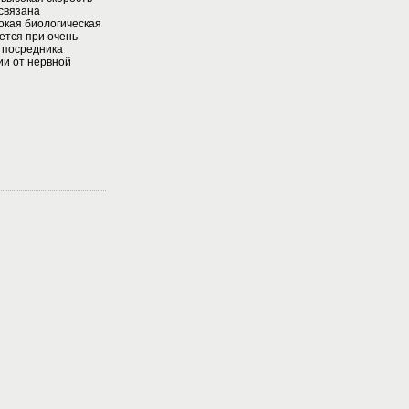
 связана
окая биологическая
ется при очень
 посредника
ии от нервной