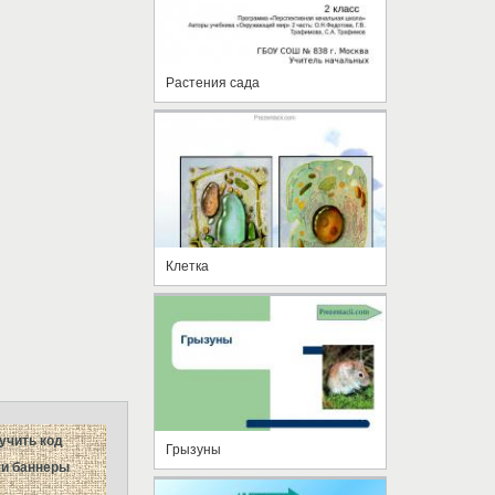
Растения сада
Клетка
учить код
Грызуны
и баннеры