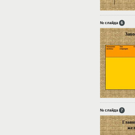
№ слайда
6
№ слайда
7