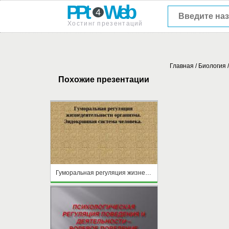
PPt
Web
4
Хостинг презентаций
Главная
/
Биология
Похожие презентации
Гуморальная регуляция жизнедеятельности организма. Эндокринная система человека.