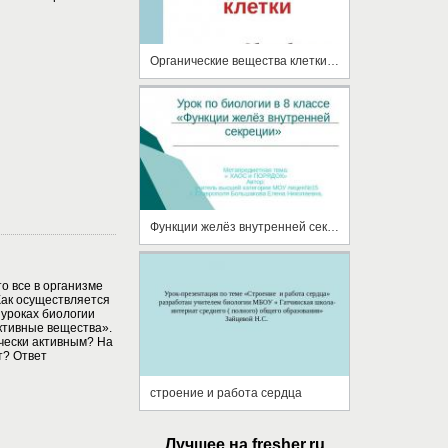
Органические вещества клетки (10 класс)
Функции желёз внутренней секреции
о все в организме
Как осуществляется
 уроках биологии
ктивные вещества».
ически активным? На
т? Ответ
строение и работа сердца
Лучшее на fresher.ru