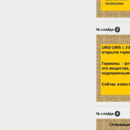
№ слайда
3
№ слайда
4