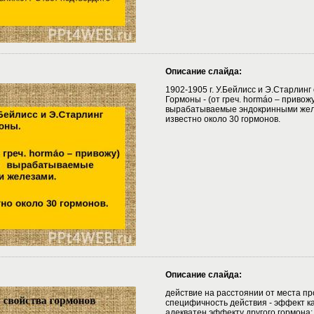
Описание слайда:
1902-1905 г. У.Бейлисс и Э.Старлинг
Гормоны - (от греч. hormáo – привож
вырабатываемые эндокринными жел
известно около 30 гормонов.
Описание слайда:
действие на расстоянии от места пр
специфичность действия - эффект ка
адекватен эффекту другого гормона;