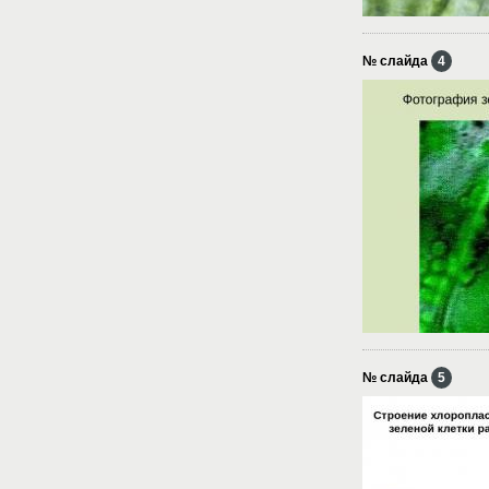
№ слайда
4
№ слайда
5