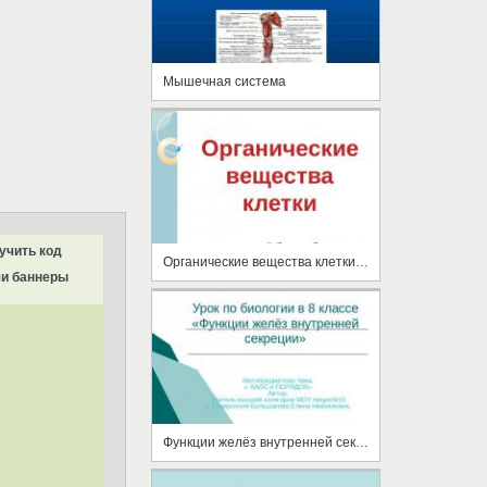
Мышечная система
учить код
Органические вещества клетки (10 класс)
и баннеры
Функции желёз внутренней секреции