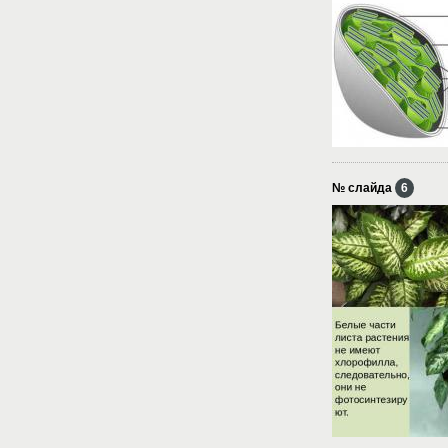
№ слайда
6