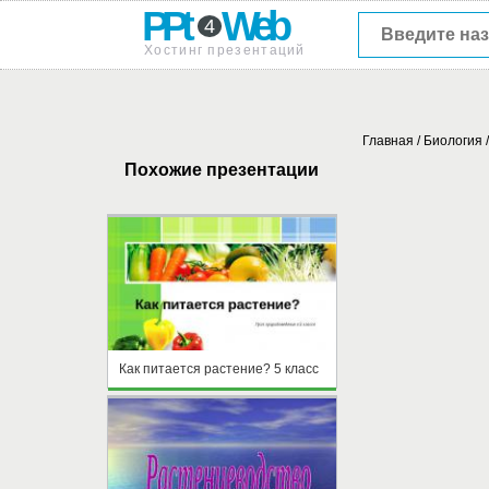
PPt
Web
4
Хостинг презентаций
Главная
/
Биология
Похожие презентации
Как питается растение? 5 класс