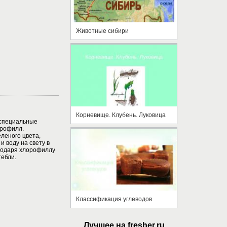
Животные сибири
Корневище. Клубень. Луковица
 специальные
орофилл.
леного цвета,
и воду на свету в
годаря хлорофиллу
тебли.
Классификация углеводов
Лучшее на fresher.ru