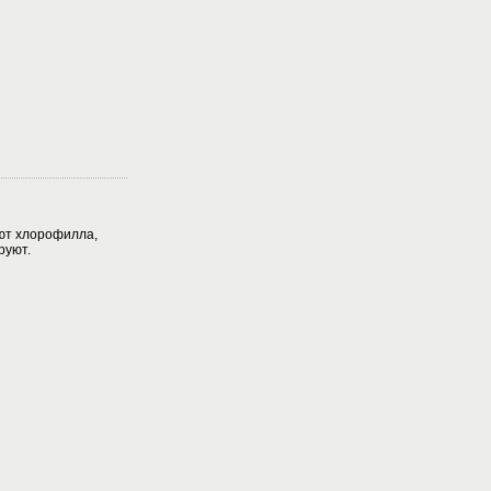
ют хлорофилла,
руют.