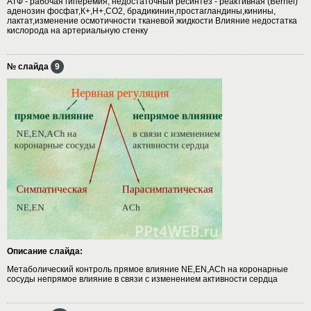
АТФ - рабочая гиперемия, недостаточный ресинтез - реактивная (Bernel)
аденозин фосфат,К+,Н+,СО2, брадикинин,простагландины,кинины,
лактат,изменение осмотичности тканевой жидкости Влияние недостатка
кислорода на артериальную стенку
№ слайда
9
Описание слайда:
Метаболический контроль прямое влияние NE,EN,AСh на коронарные
сосуды непрямое влияние в связи с изменением активности сердца