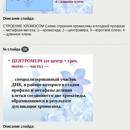
Описание слайда:
СТРОЕНИЕ ХРОМОСОМ Схема строения хромосомы в поздней профазе
– метафазе митоза: 1—хроматида; 2—центромера; 3—короткое плечо; 4
—длинное плечо
№ слайда
16
Описание слайда: