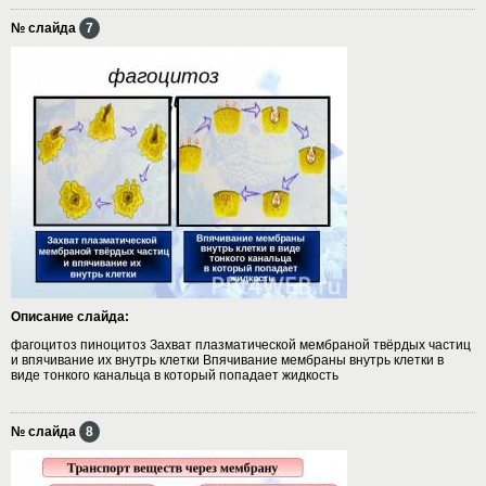
№ слайда
7
Описание слайда:
фагоцитоз пиноцитоз Захват плазматической мембраной твёрдых частиц
и впячивание их внутрь клетки Впячивание мембраны внутрь клетки в
виде тонкого канальца в который попадает жидкость
№ слайда
8