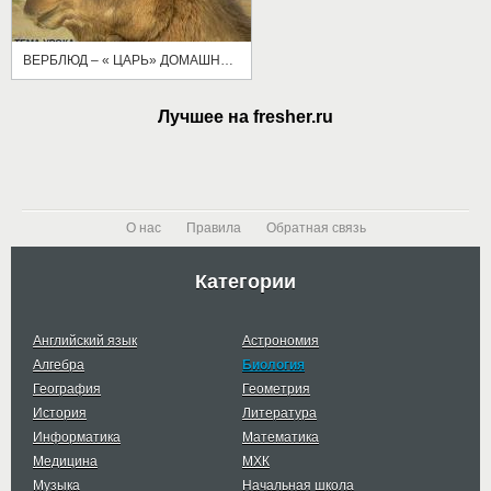
ВЕРБЛЮД – « ЦАРЬ» ДОМАШНИХ ЖИВОТНЫХ.
Лучшее на fresher.ru
О нас
Правила
Обратная связь
Категории
Английский язык
Астрономия
Алгебра
Биология
География
Геометрия
История
Литература
Информатика
Математика
Медицина
МХК
Музыка
Начальная школа