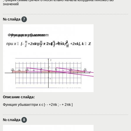
значений
№ слайда
7
Описание слайда:
Функция убываетпри х ϵ [- - +2πk ; - + 2πk ]
№ слайда
8