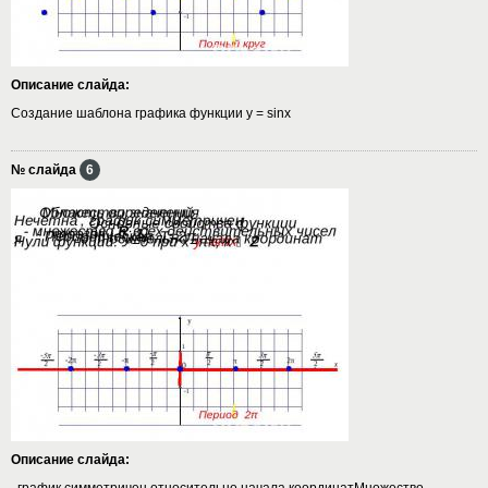
Описание слайда:
Создание шаблона графика функции y = sinx
№ слайда
6
Описание слайда:
, график симметричен относительно начала координатМножество