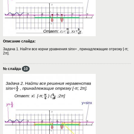
Описание слайда:
Задача 1. Найти все корни уравнения sinx= , принадлежащие отрезку [-π;
2π].
№ слайда
10