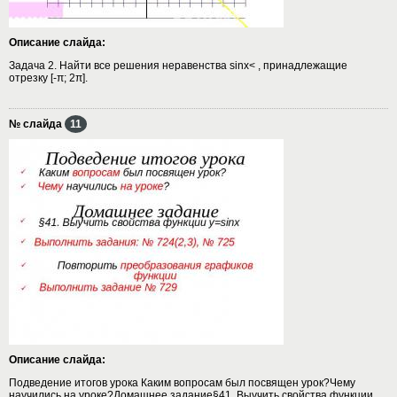
Описание слайда:
Задача 2. Найти все решения неравенства sinx< , принадлежащие
отрезку [-π; 2π].
№ слайда
11
Описание слайда:
Подведение итогов урока Каким вопросам был посвящен урок?Чему
научились на уроке?Домашнее задание§41. Выучить свойства функции