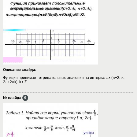
Описание слайда:
Функция принимает отрицательные значения на интервалах (π+2πk;
2π+2πk), k ϵ Z.
№ слайда
9