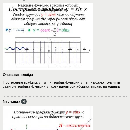
Описание слайда:
Построение графика y = sin x График функции y = sinx можно получить
сдвигом графика функции у= cosх вдоль оси абсцисс вправо на единиц
№ слайда
4