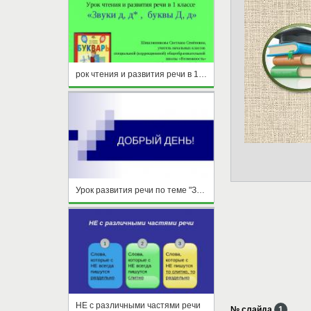
рок чтения и развития речи в 1-м классе по программе специальных (коррекционных) образовательных учреждений VIII вида по теме "Звуки
Урок развития речи по теме "Звуки и краски весны"
НЕ с различными частями речи
№ слайда
1