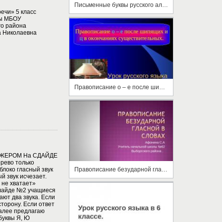
Письменные буквы русского алфавита
ечи» 5 класс
ры МБОУ
о района
а Николаевна
Правописание о – е после шипящих и ц в окончаниях существительных
АЖЕРОМ На СДАЙДЕ
рево только
блоко гласный звук
Правописание безударной гласной в словах
й звук исчезает.
 не хватает»
слайде №2 учащиеся
ают два звука. Если
сторону. Если ответ
Далее предлагаю
буквы Я, Ю