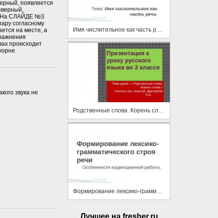
верный, появляется
еверный,
. На СЛАЙДЕ №3
пару согласному
Имя числительное как часть речи
ется на месте, а
пражнения
вах происходит
корне.
кого звука не
Родственные слова. Корень слова
Формирование лексико-грамматического строя речи
Лучшее на fresher.ru