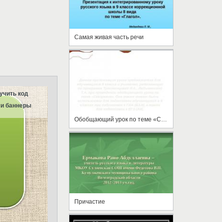
Самая живая часть речи
учить код
и баннеры
Обобщающий урок по теме «Сказуемое»
Причастие