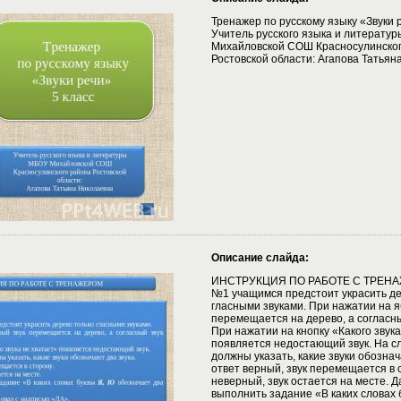
Тренажер по русскому языку «Звуки р
Учитель русского языка и литерату
Михайловской СОШ Красносулинског
Ростовской области: Агапова Татьян
Описание слайда:
ИНСТРУКЦИЯ ПО РАБОТЕ С ТРЕН
№1 учащимся предстоит украсить де
гласными звуками. При нажатии на я
перемещается на дерево, а согласны
При нажатии на кнопку «Какого звука
появляется недостающий звук. На 
должны указать, какие звуки обознач
ответ верный, звук перемещается в 
неверный, звук остается на месте. 
выполнить задание «В каких словах 