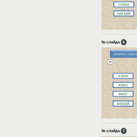
№ слайда
6
№ слайда
7