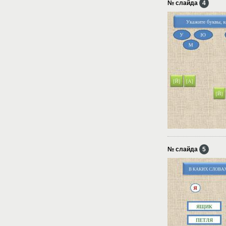
№ слайда
4
№ слайда
5