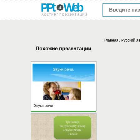
PPt
Web
4
Хостинг презентаций
Главная
/
Русский я
Похожие презентации
Звуки речи