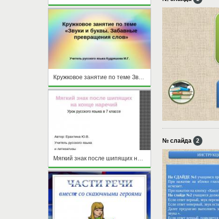
Кружковое занятие по теме Звуки и буквы. Забавные превращения слов
№ слайда
2
Мягкий знак после шипящих на конце наречий