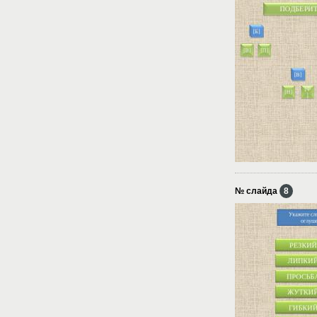
№ слайда
8