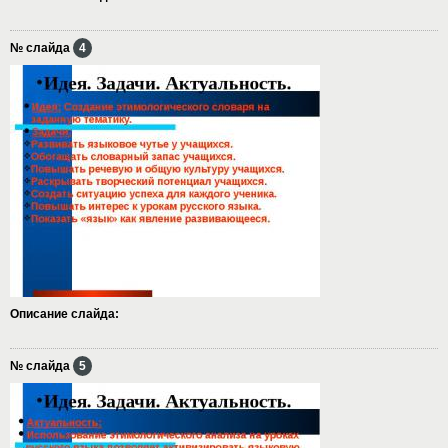
№ слайда
4
Описание слайда:
№ слайда
5