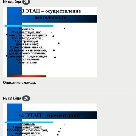
№ слайда
25
Описание слайда:
№ слайда
26