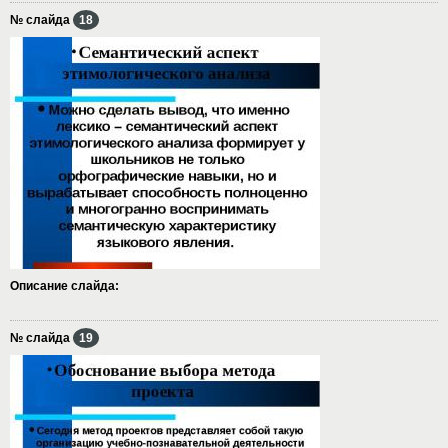
№ слайда
18
Описание слайда:
№ слайда
19