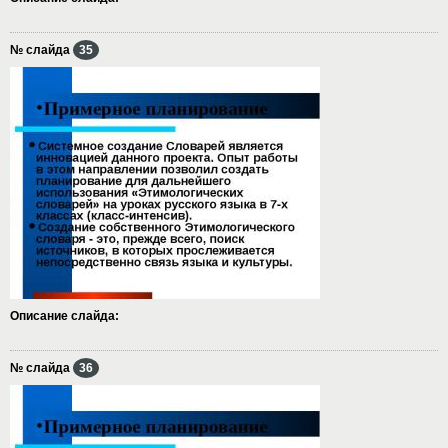
№ слайда
35
Описание слайда:
№ слайда
36