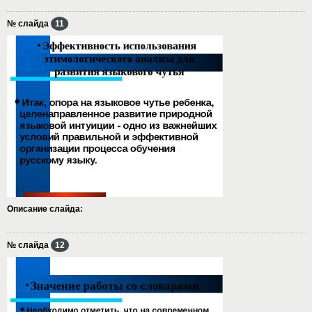
№ слайда
11
Описание слайда:
№ слайда
12