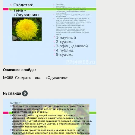
Описание слайда:
№398. Сходство: тема – «Одуванчик»
№ слайда
6