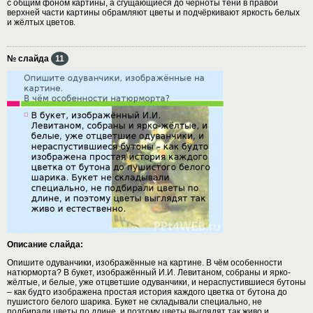
с общим фоном картины, а сгущающиеся до черноты тени в правой
верхней части картины обрамляют цветы и подчёркивают яркость белых
и жёлтых цветов.
№ слайда
11
Описание слайда:
Опишите одуванчики, изображённые на картине. В чём особенности
натюрморта? В букет, изображённый И.И. Левитаном, собраны и ярко-
жёлтые, и белые, уже отцветшие одуванчики, и нераспустившиеся бутоны
– как будто изображена простая история каждого цветка от бутона до
пушистого белого шарика. Букет не складывали специально, не
подбирали цветы по длине, и поэтому цветы выглядят так живо и