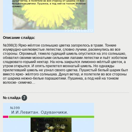
Описание слайда:
№398(3) Ярко-жёлтое солнышко цветка загорелось в траве. Тонкие
изумрудно-шелковистые лепестки, словно лучики, раскинулись во все
стороны. Огромный, тяжело гудящий шмель опустился на это солнышко,
обхватил своими мохнатыми сильными лапами лепестки и пьёт хоботком
сладковато-горький нектар. На ночь закрылся лимонно-жёлтый цветок, а
утром открылся. И опять прилетел мохнатый шмель. Но однажды
прилетевший шмель не узнал своего цветка. Пушистый белый шарик был
вместо ярко- жёлтого солнышка. Дунул ветер, и полетели во все стороны
от шарика нежно-белые парашютики. Пушинка, а под ней на тонком
волоске- семечко…
№ слайда
7