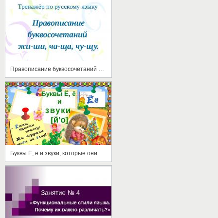
Правописание буквосочетаний жи-ши, ча-ща, чу-щу
Буквы Ё, ё и звуки, которые они обозначают