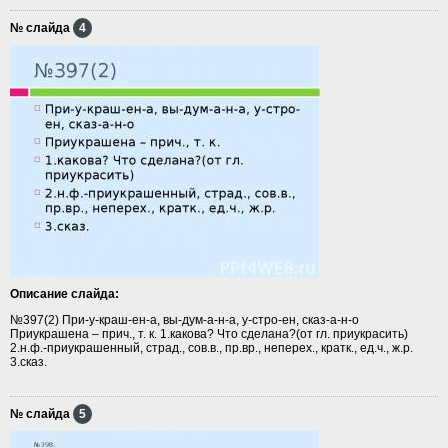
№ слайда
4
Описание слайда:
№397(2) При-у-краш-ен-а, вы-дум-а-н-а, у-стро-ен, сказ-а-н-о
Приукрашена – прич., т. к. 1.какова? Что сделана?(от гл. приукрасить)
2.н.ф.-приукрашенный, страд., сов.в., пр.вр., неперех., кратк., ед.ч., ж.р.
3.сказ.
№ слайда
5