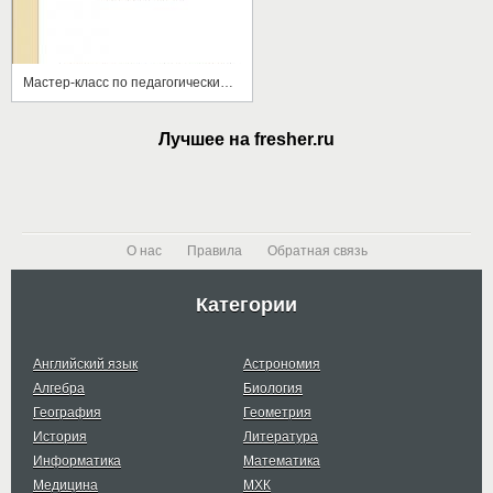
Мастер-класс по педагогическим технологиям
Лучшее на fresher.ru
О нас
Правила
Обратная связь
Категории
Английский язык
Астрономия
Алгебра
Биология
География
Геометрия
История
Литература
Информатика
Математика
Медицина
МХК