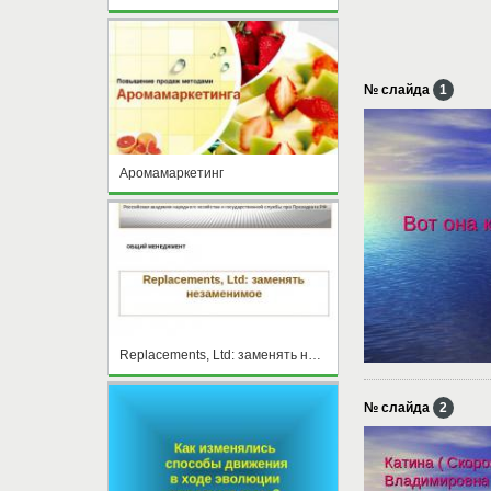
№ слайда
1
Аромамаркетинг
Replacements, Ltd: заменять незаменимое
№ слайда
2