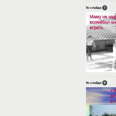
№ слайда
7
№ слайда
8