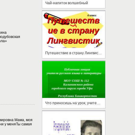
Чай-напиток волшебный
тина
лодубовская
ола»
Путешествие в страну Лингвистику
Что приносишь на урок, учитель?!
мировна Мама, моя
ни у меняТы самая