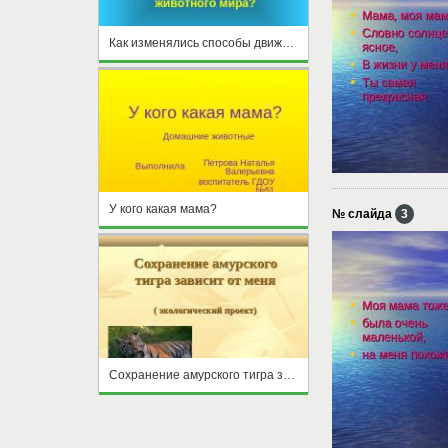
Как изменялись способы движения в ходе эволюции животного мира
У кого какая мама?
№ слайда
3
Сохранение амурского тигра зависит от меня