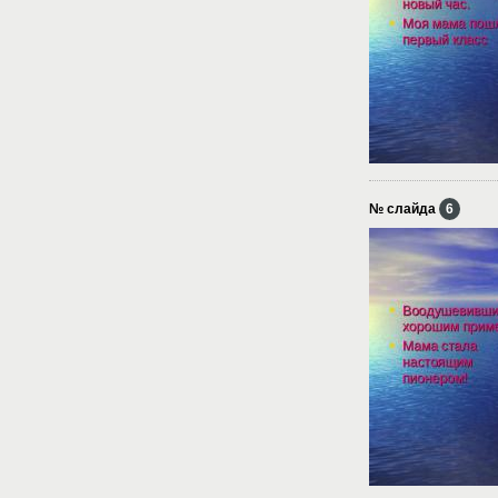
№ слайда
6