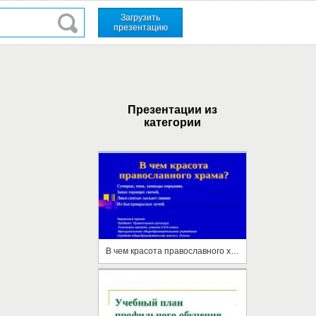
Загрузить
презентацию
Презентации из
категории
В чем красота православного храма?