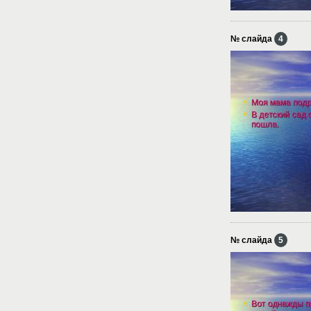
№ слайда
4
№ слайда
5