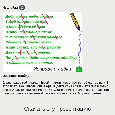
№ слайда
13
Описание слайда:
Дядя, прашу тебя, памагиТваей плимяннице оли,А то небудет её наги В
этой пративной школе.Мне вчера за дектант на славаУчитель паставил
«два»,А сам сказал, что маю работуДаже несмок прачитать.Попраси его,
дядя, исправить «двойку»И паставить мне «пять».Исправь ошибки
Скачать эту презентацию