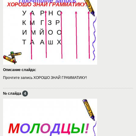
Описание слайда:
Прочтите запись ХОРОШО ЗНАЙ ГРАММАТИКУ!
№ слайда
4