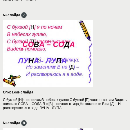
№ слайда
7
Описание слайда:
С буквой [Н] я по ночамВ небесах гуляю,С буквой [П] частенько вам Видеть
помогаю.СОВА – СОДА Я с [В] – ночная птица,Но замените В на [Д] – И
растворяюсь я в воде.ЛУНА - ЛУПА
№ слайда
8