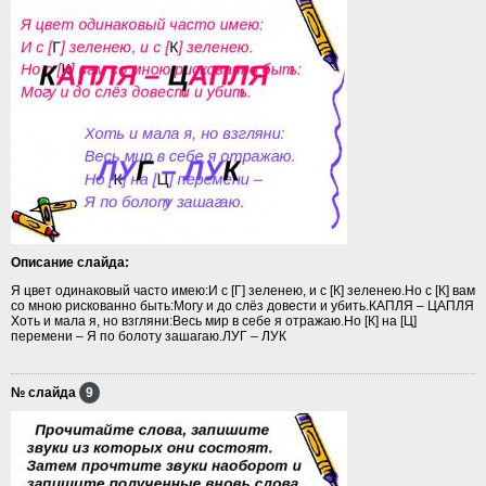
Описание слайда:
Я цвет одинаковый часто имею:И с [Г] зеленею, и с [К] зеленею.Но с [К] вам
со мною рискованно быть:Могу и до слёз довести и убить.КАПЛЯ – ЦАПЛЯ
Хоть и мала я, но взгляни:Весь мир в себе я отражаю.Но [К] на [Ц]
перемени – Я по болоту зашагаю.ЛУГ – ЛУК
№ слайда
9