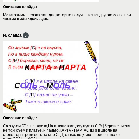
Описание слайда:
Метаграммы – слова-загадки, которые получаются из другого слова при
замене в нём одной буквы
№ слайда
6
Описание слайда:
Со звуком [С] я не вкусна,Но в пище каждому нужна.С [М] берегись меня,
не тоЯ съем и платье, и пальто.КАРТА - ПАРТАС [К] я в школе на
стене,Горы, реки есть на мне.С [П] от вас не утаю – Тоже в школе я
стою.СОЛЬ – МОЛЬ