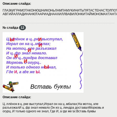
Описание слайда:
ГЛАЗКИГРАМОТАКОНЮШНИКОНЬЛАМПАМУКИНИТЬПЯТАСТЕНАСТОЛПО
АВГИЙАЛЛАДИНАНЮТААРИАДНААХИЛЛВАВИЛОНКИТАЙМОНОМАХТАНТ
№ слайда
12
Описание слайда:
Ц..плёнок в ц..рке выступал,Играл он на ц..мбалах;На мотоц..кле
разъезжалИ ц..фр знал немало.Он из ц..линдра доставалМорковь и
огурц..И только одного не знал, Где И, а где же Ы.Вставь буквы