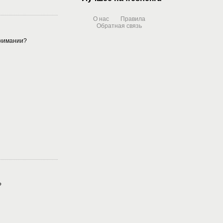
О нас
Правила
Обратная связь
онимании?
?