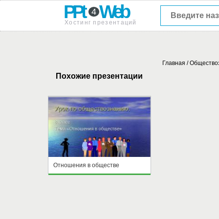
PPt
Web
4
Хостинг презентаций
Главная
/
Общество
Похожие презентации
Отношения в обществе