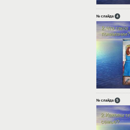
№ слайда
4
№ слайда
5