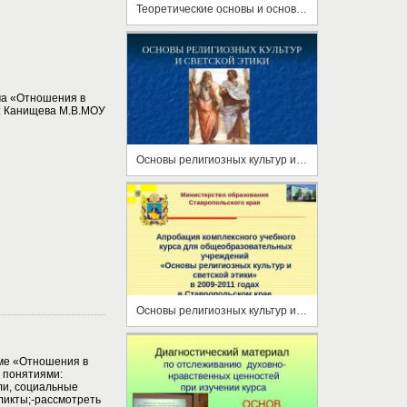
Теоретические основы и основные этапы развития медицинской этики, деонтологии, биоэтики
ма «Отношения в
: Канищева М.В.МОУ
Основы религиозных культур и светской этики
Основы религиозных культур и светской этики
еме «Отношения в
с понятиями:
ли, социальные
икты;-рассмотреть