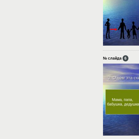
№ слайда
6