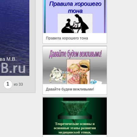
Правила хорошего тона
1
из 33
Давайте будем вежливыми!