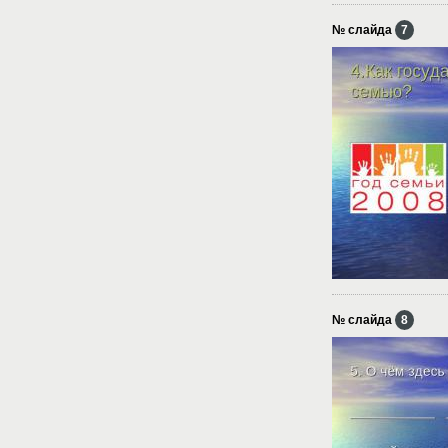
№ слайда
7
№ слайда
8