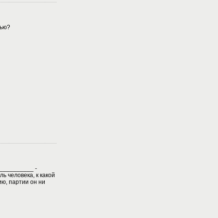
мью?
___________ -
ь человека, к какой
ю, партии он ни