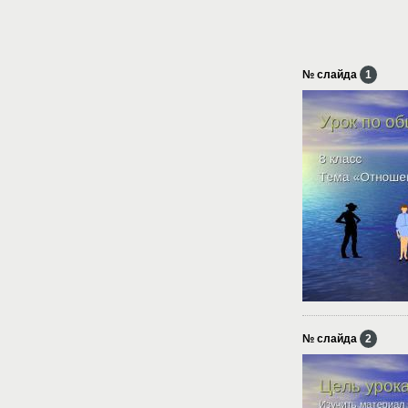
№ слайда
1
№ слайда
2