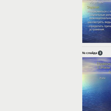
№ слайда
3