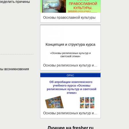
ределить причины
Основы православной культуры
Основы религиозных культур и светской этики
пы возникновения
Основы религиозных культур и светской этики
Лучшее на fresher.ru