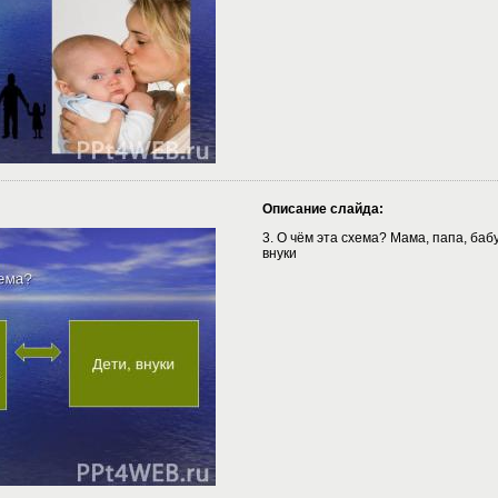
Описание слайда:
3. О чём эта схема? Мама, папа, ба
внуки