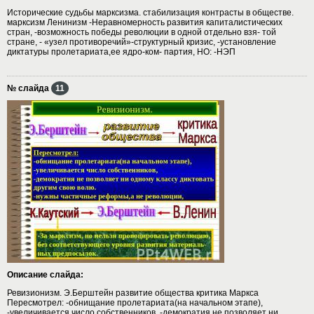
Исторические судьбы марксизма. стабилизация контрасты в обществе.
марксизм Ленинизм -Неравномерность развития капиталистических
стран, -возможность победы революции в одной отдельно взя- той
стране, - «узел противоречий»-структурный кризис, -установление
диктатуры пролетариата,ее ядро-ком- партия, НО: -НЭП
№ слайда
11
Описание слайда:
Ревизионизм. Э.Берштейн развитие общества критика Маркса
Пересмотрел: -обнищание пролетариата(на начальном этапе),
-увеличивается число собственников, -демократия не позволяет ни