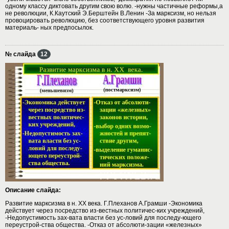
одному классу диктовать другим свою волю. -нужны частичные реформы,а
не революции, К.Каутский Э.Берштейн В.Ленин -За марксизм, но нельзя
провоцировать революцию, без соответствующего уровня развития
материаль- ных предпосылок.
№ слайда
12
Описание слайда:
Развитие марксизма в н. XX века. Г.Плеханов А.Грамши -Экономика
действует через посредство из-вестных политичес-ких учреждений,
-Недопустимость зах-вата власти без ус-ловий для последу-ющего
переустрой-ства общества. -Отказ от абсолюти-зации «железных»