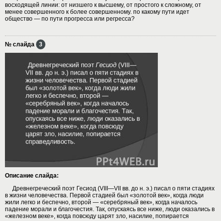
восходящей линии: от низшего к высшему, от простого к сложному, от
менее совершенного к более совершенному. по какому пути идет
общество — по пути прогресса или регресса?
№ слайда
3
Описание слайда:
Древнегреческий поэт Гесиод (VIII—VII вв. до н. э.) писал о пяти стадиях
в жизни человечества. Первой стадией был «золотой век», когда люди
жили легко и беспечно, второй — «серебряный век», когда началось
падение морали и благочестия. Так, опускаясь все ниже, люди оказались в
«железном веке», когда повсюду царят зло, насилие, попирается