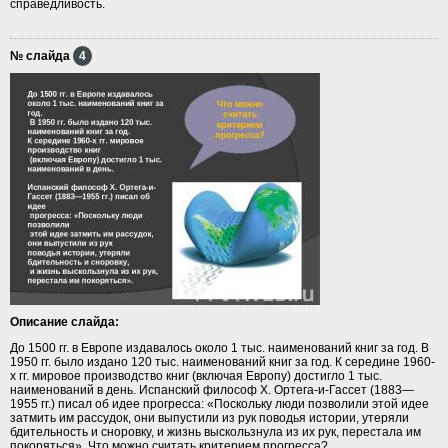
справедливость.
№ слайда
4
Описание слайда:
До 1500 гг. в Европе издавалось около 1 тыс. наименований книг за год. В
1950 гг. было издано 120 тыс. наименований книг за год. К середине 1960-
х гг. мировое производство книг (включая Европу) достигло 1 тыс.
наименований в день. Испанский философ X. Ортега-и-Гассет (1883—
1955 гг.) писал об идее прогресса: «Поскольку люди позволили этой идее
затмить им рассудок, они выпустили из рук поводья истории, утеряли
бдительность и сноровку, и жизнь выскользнула из их рук, перестала им
покоряться». Что можно считать критерием прогресса?